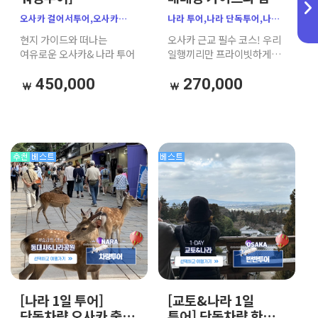
오사카1day &
걷는 나라공원 사슴
오사카 걸어서투어,오사카
나라 투어,나라 단독투어,나라
나라1day 완전 정복
+동대사+이월당 1-
주유패스 ,나라 사슴공원,
워킹투어,오사카 근교 여행,
현지 가이드와 떠나는
오사카 근교 필수 코스! 우리
현지 한인 가이드
DAY 투어
오사카 뚜벅이,오사카워킹투어
나라공원 사슴,동대사,
여유로운 오사카& 나라 투어
일행끼리만 프라이빗하게
(주유패스 활용)
도다이지,이월당,나라 1일
즐기는 나라(Nara) 단독
투어,가자고 투어,오사카
워킹 투어입니다. 거대한
450,000
270,000
자유여행,일본 나라 여행,
불상이 있는 동대사
프라이빗 가이드 투어,나라
(도다이지)와 풍경이
뚜벅이 여행,나라 가이드투어
아름다운 이월당, 그리고
귀여운 사슴들이 반겨주는
나라공원까지 베테랑
가이드의 깊이 있는 해설과
함께 걸어보세요.
[나라 1일 투어]
[교토&나라 1일
단독차량 오사카 출발
투어] 단독차량 한인