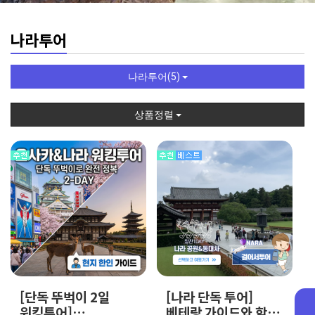
나라투어
나라투어(5)
상품정렬
[단독 뚜벅이 2일
[나라 단독 투어]
워킹투어]
베테랑 가이드와 함께