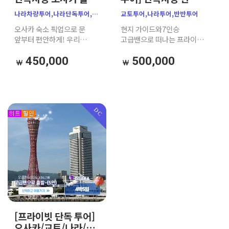
｜사슴공원·동대사·
공식가이드｜청수사
나라차량투어,나라단독투어,
교토투어,나라투어,반반투어
호류지｜한인
·여우신사 ·나라공원
나라프라이빗투어,
오사카 숙소 픽업으로 문
현지 가이드와7인승
공식가이드
｜오사카 출발
오사카출발나라,나라사슴공원,
앞부터 편안하게! 우리
고급밴으로 떠나는 프라이빗
동대사,도다이지,이월당,
일행끼리만 7인승 고급 밴을
투어
오사카고급밴투어,가자고투어,
타고 떠나는 나라 프라이빗
450,000
500,000
오사카가족여행,나라1일투어,
단독 차량 투어입니다.
나라밴투어,오사카근교투어,
동대사의 웅장한 대불부터
나라단독차량
이월당의 탁 트인 전경,
나라공원의 귀여운
사슴들까지 대중교통
DC
스트레스 없이 프라이빗하게
즐겨보세요. (가족/부모님
동반 여행 강력 추천)
[프라이빗 단독 투어]
오사카/교토/나라/