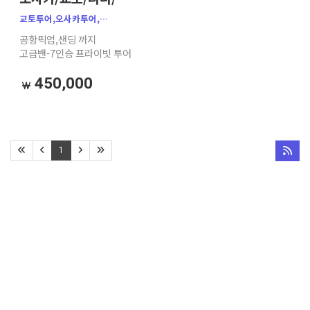
고베 가족여행 추천
교토투어,오사카투어,
(공항 픽업·샌딩
나라투어,고베투어,오사카
공항픽업,샌딩 까지
+맞춤 코스 가능)
프라이빗 투어, 맞춤 투어
고급밴-7인승 프라이빗 투어
450,000
1