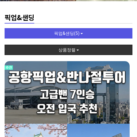
픽업&샌딩
픽업&샌딩(5)
상품정렬