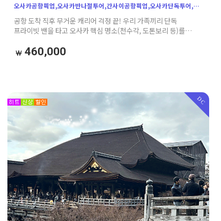
오사카공항픽업,오사카반나절투어,간사이공항픽업,오사카단독투어,
오사카프라이빗투어,오사카가족여행,오사카차량투어,오사카밴투어,
공항 도착 직후 무거운 캐리어 걱정 끝! 우리 가족끼리 단독
일본효도여행,아기랑오사카,오사카성,천수각,우메다공중정원,
프라이빗 밴을 타고 오사카 핵심 명소(천수각, 도톤보리 등)를
도톤보리,덴포산,오사카주유패스,오사카e패스,오사카첫날일정,
알차게 여행한 뒤 호텔까지 편안하게 샌딩해 드리는 완벽한 첫날
오사카가이드투어,
필수 코스입니다.
460,000
DC