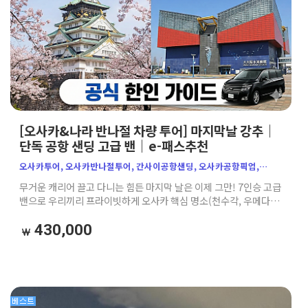
[오사카&나라 반나절 차량 투어] 마지막날 강추｜
단독 공항 샌딩 고급 밴｜e-패스추천
오사카투어, 오사카반나절투어, 간사이공항샌딩, 오사카공항픽업,
오사카단독투어, 오사카가족여행, 오사카차량투어, 오사카주유패스,
무거운 캐리어 끌고 다니는 힘든 마지막 날은 이제 그만! 7인승 고급
오사카e패스, 오사카천수각, 우메다공중정원, 덴포산, 오사카마지막날,
밴으로 우리끼리 프라이빗하게 오사카 핵심 명소(천수각, 우메다
오사카프라이빗투어, 가자고투어, 일본효도여행, 아기랑오사카,
공중정원 등)를 완벽 정복하고, 간사이 공항까지 편안하게 샌딩해
오사카밴투어, 오사카공항차량, 오사카자유여행
드립니다. 부모님, 아이와 함께하는 가족 여행객에게 적극 추천하는
430,000
알뜰 보장 코스!