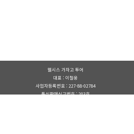
웰시스 가자고 투어
대표 : 이철웅
사업자등록번호 : 227-88-02784
통신판매신고번호 : 203호
대표번호 :
010-2620-9846
Email : gazagow@gmail.com
부산광역시 연제구 월드컵대로73번길 80
Copyright © 2022
wellsys tour.
All Rights Reserved.