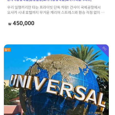
간사이공항샌딩,오사카단독차량,오사카호텔픽업,오사카공항샌딩,
우리 일행끼리만 타는 프라이빗 단독 차량! 간사이 국제공항에서
간사이공항에서오사카,오사카자유여행,가자고투어,오사카가족여행,
오사카 시내 호텔까지 무거운 캐리어 스트레스와 환승 걱정 없이 문
공항픽업샌딩,오사카프라이빗픽업
앞까지 가장 편안하게 이동하세요. (본 상품은 편도 기준
요금입니다)
450,000
DC