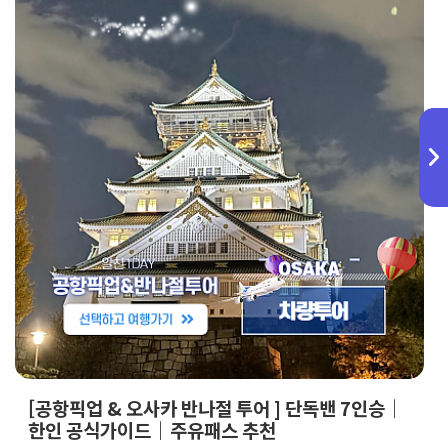
[공항픽업 & 오사카 반나절 투어 ] 단독밴 7인승｜
한인 공식가이드｜주유패스 추천