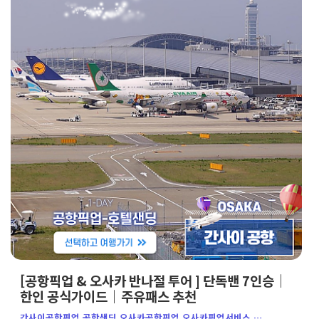
[공항픽업 & 오사카 반나절 투어 ] 단독밴 7인승｜
한인 공식가이드｜주유패스 추천
간사이공항픽업,공항샌딩,오사카공항픽업,오사카픽업서비스,