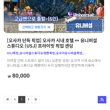
[오사카 단독 픽업] 오사카 시내 호텔 ↔ 유니버셜
스튜디오 (USJ) 프라이빗 픽업 샌딩
USJ픽업,유니버셜스튜디오재팬픽업,오사카유니버셜픽업,
오사카호텔픽업,유니버셜스튜디오픽업,오사카USJ이동,USJ오픈런,
지하철 인파 스트레스 없이 USJ 오픈런 성공! 오사카 시내 숙소에서
오사카단독차량,오사카픽업서비스,오사카투어,유니버셜샌딩,
유니버셜 스튜디오 재팬까지 우리 일행끼리만 편안하게 이동하는
오사카숙소에서유니버셜,가자고투어
단독 프라이빗 픽업 서비스입니다. (톨게이트비, 유류비, 주차비
포함 / 편도 기준, 왕복 옵션 선택 가능)
80,000
1