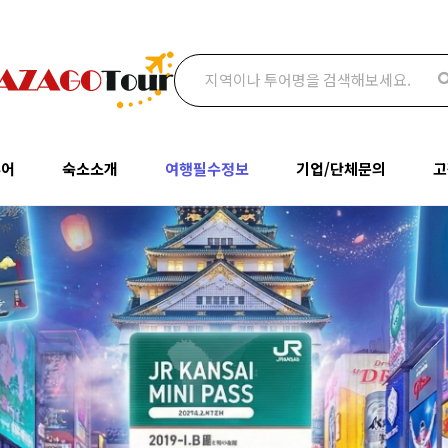
검색어
투어
숙소소개
여행필수정보
기업/단체문의
고
투어
오사카
여행필수정보
기업/단체문의
공
숙소소개
여행필수정보
기
명소
교토
맛집추천
통역문의
오사카
여행필수정보
나라
관광명소
박람회문의
질
교토
맛집추천
고베
추천투어/상품
여
나라
관광명소
와카야마
고베
추천투어/상품
와카야마