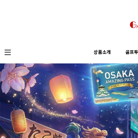
상품소개
골프
오사카 투어
골프
가자고 투어 추천
상품소개
골프투어
교토투어
골프
픽업&샌딩
오사카 투어
골프투어
나라투어
걸어서 투어
교토투어
고베투어
나라투어
와카야마투어
고베투어
와카야마투어