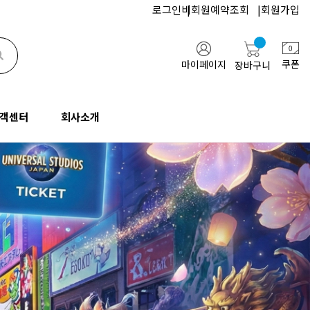
로그인
비회원예약조회
|
회원가입
검색하기
쿠폰
마이페이지
장바구니
객센터
회사소개
지사항
인사말
업/단체문의
고객센터
회사소개
FAQ
오시는길
기업/단체문의
공지사항
인사말
문과 답변
협력업체
통역문의
FAQ
오시는길
행약관
블로그
박람회문의
질문과 답변
협력업체
유튜브
여행약관
블로그