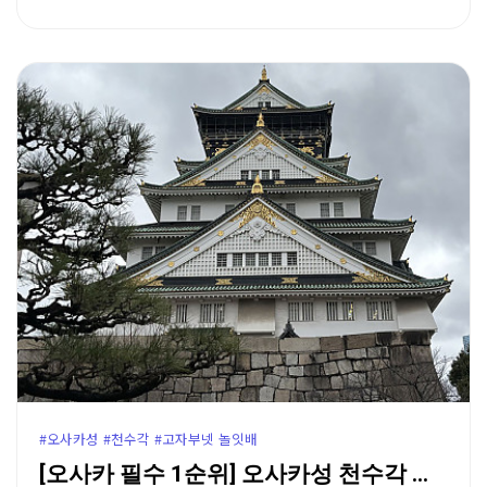
#오사카성 #천수각 #고자부넷 놀잇배
[오사카 필수 1순위] 오사카성 천수각 역사 탐방 & …