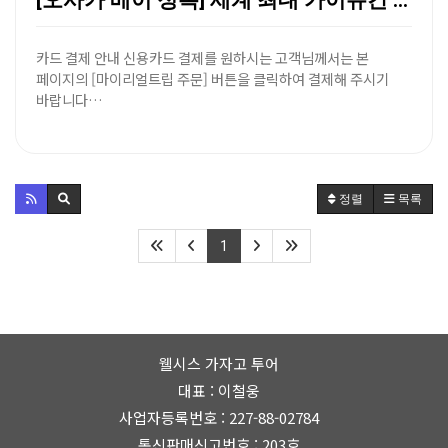
[오사카 베이 정복] 세계 최대 가이유칸 수족관 & 덴…
카드 결제 안내 신용카드 결제를 원하시는 고객님께서는 본
페이지의 [마이리얼트립 주문] 버튼을 클릭하여 결제해 주시기
바랍니다…
정렬
목록
1
웰시스 가자고 투어
대표 : 이철웅
사업자등록번호 : 227-88-02784
통신판매신고번호 : 203호