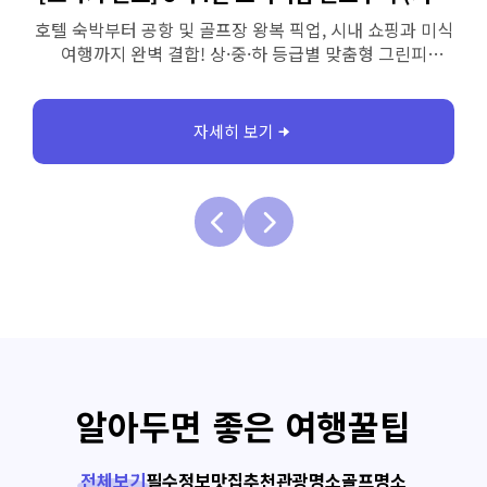
선택, 시내 호텔 투숙 및 자유 쇼핑
호텔 숙박부터 공항 및 골프장 왕복 단독 차량 송영, 시내
호텔
쇼핑과 미식 여행까지 완벽 결합! 상·중·하 등급별 맞춤형
그린피 선택으로 예산에 맞춰 가볍고 스마트하게 떠나는
선택
오사카 2박 3일 골프 투어입니다.
자세히 보기
알아두면 좋은 여행꿀팁
전체보기
필수정보
맛집추천
관광명소
골프명소