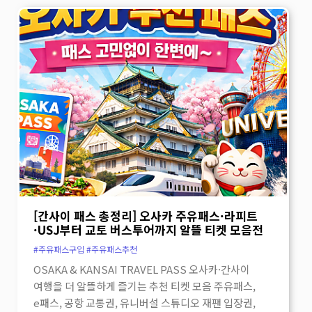
맛이 우메다에서의 식사를 한층 더 품격 있게
만들어 줍니다. 이런 분께 추천합니다 장어를
좋아하는 분 천연 민물장어를 제대로 맛보고 싶은
분께 추천합니다. 우메다 여행자 우메키타 공원,
우메다 쇼핑, 도심 산책과 함께 특별한 식사를
즐기고 싶은 분께 잘 어울립니다. 특별한 한 끼를
찾는 분 가격보다 만족도와 완성도 높은 식사를
중요하게 생각하는 분께 추천드립니다. 위치 안내
우메다 우메키타 공원 근처에 위치해 있어 우메다
일정과 함께 들르기 좋습니다.번화가 중심에서
조금 더 특별한 식사를 찾고 있다면 충분히
기억해둘 만한 장소입니다. 우메다에서 만나는
[간사이 패스 총정리] 오사카 주유패스·라피트
품격 있는 장어 한 끼 스미야키 우나후지는
·USJ부터 교토 버스투어까지 알뜰 티켓 모음전
우메다의 하루를 조금 더 특별하게 마무리하고
#주유패스구입 #주유패스추천
싶은 날,기억해두기 좋은 장어 전문점입니다.
OSAKA & KANSAI TRAVEL PASS 오사카·간사이
제대로 된 숯불 장어의 맛을 천천히 즐기고 싶은
여행을 더 알뜰하게 즐기는 추천 티켓 모음 주유패스,
분께 자신 있게 추천드립니다.…
더보기
e패스, 공항 교통권, 유니버설 스튜디오 재팬 입장권,