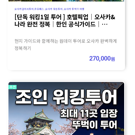
오사카걸어서투어,주유패스 ,오사카 워킹투어, 오사카 뚜벅이 여행
[단독 워킹1일 투어 ] 호텔픽업｜오사카&
나라 완전 정복｜한인 공식가이드｜
주유패스 추천
현지 가이드와 함께하는 원데이 투어로 오사카 완벽하게
정복하기
270,000
원