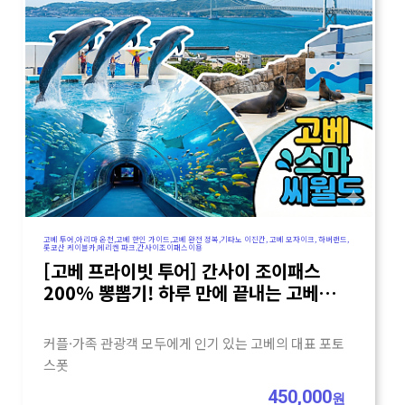
고베 투어,아리마 온천,고베 한인 가이드,고베 완전 정복,기타노 이진칸, 고베 모자이크, 하버랜드,
롯코산 케이블카,메리켄 파크,간사이조이패스이용
[고베 프라이빗 투어] 간사이 조이패스
200% 뽕뽑기! 하루 만에 끝내는 고베
완전 정복
커플·가족 관광객 모두에게 인기 있는 고베의 대표 포토
스폿
450,000
원