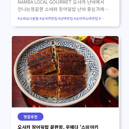
NAMBA LOCAL GOURMET 오사카 난바에서
버스투어 추천 오사카 교토 1일 버스투어 한국어
만나는정갈한 소바와 장어덮밥 난바 중심가에서
가이드 교토 아마노하시다테 & 이네후나야
조금 벗어난 조용한 길목에서 만나는 소바요시
#소바요시본점 #오사카맛집 #난바맛집 #오사카소바맛집 #
버스투어 오사카 교토 버스투어 한국인 가이드
본점.짙은 나무 간판과 물레방아가 인상적인
오사카장어덮밥 #난바장어덮밥 #야스카신사맛집 #난바야스카신사
#오사카로컬맛집 #오사카여행코스 #오사카맛집추천 #
나라 사슴공원·동대사·교토 아라시야마·청수사
이곳은, 화려하지 않지만 오래 기억에 남는 따뜻한
난바소바요시
1일 버스투어 오사카 나라 & 고베 버스투어 교토
한 끼를 선물해 줍니다. 가자고 투어 추천 포인트
아라시야마·고베·아리마온천 버스투어 오사카
난바 야스카 신사를 방문할 계획이 있다면 함께
교토 아라시야마 일일 버스투어 고베 버스투어
들르기 좋은 식당입니다.번화가의 북적임에서
아리마온천·롯코산전망대·메리켄파크 이용 전
잠시 벗어나, 차분한 분위기 속에서 소바와
안내 각 상품의 가격, 포함 사항, 운영 여부는 예약
장어덮밥을 즐기고 싶은 분께 추천드립니다.
시점과 현지 사정에 따라 달라질 수 있습니다.구매
소바요시 본점의 첫인상 오사카 난바 중심가에서
전 상품 상세 페이지에서 정확한 조건을 확인해
조금 걷다 보면, 짙은 나무 간판과 차분한 외관이
주세요.…
더보기
멋스러운소바요시 본점을 만날 수 있습니다.오랜
세월 자리를 지켜온 듯한 분위기는 들어가기
전부터 편안한 기대감을 줍니다. 물레방아가 있는
정겨운 입구 가게 문 앞에 서면 가장 먼저 눈에
들어오는 것은 커다란 물레방아입니다.복잡한
맛집추천
도시 한복판에서 만나는 이 소박한 풍경이 묘하게
오사카 장어덮밥 끝판왕, 우메다 '스미야키