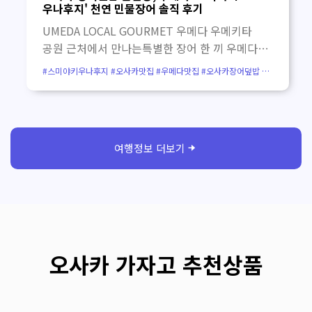
마음을 느슨하게 만들어 줍니다.문을 열고
우나후지' 천연 민물장어 솔직 후기
들어서면 따뜻한 나무 분위기와 함께 일본 특유의
UMEDA LOCAL GOURMET 우메다 우메키타
정갈하고 아늑한 공간이 펼쳐집니다. 담백한
공원 근처에서 만나는특별한 장어 한 끼 우메다
소바와 윤기 흐르는 장어덮밥 이곳의 소바와
번화가 속에서도 은은한 존재감을 드러내는 장어
#스미야키우나후지 #오사카맛집 #우메다맛집 #오사카장어덮밥 #
장어덮밥은 화려한 맛으로 밀어붙이는 스타일은
전문점,스미야키 우나후지 오사카 우메다점.천연
우메다장어덮밥 #오사카히츠마부시 #우메키타공원맛집 #
오사카로컬맛집 #오사카고급맛집 #우메다우나후지 #
아닙니다.대신 담백하고 곧은 맛이 매력입니다.
민물장어를 숯불에 정성껏 구워내는 이곳은,
오사카여행코스
나무 상자에 담겨 나오는 장어 세이로무시는 윤기
오늘은 제대로 된 장어덮밥 한 그릇을 먹고 싶다는
나는 장어와 따뜻한 밥의 조화가 좋아,단순한 한
생각이 드는 날 가장 먼저 떠올리게 되는
끼 이상의 깊은 만족감을 줍니다. 이런 분께
여행정보 더보기
곳입니다. 가자고 투어 추천 포인트 가격보다
추천합니다 난바 여행자 난바 중심가에서 조금
만족도를 먼저 생각하는 한 끼를 찾는다면 특히
벗어나 조용하게 식사하고 싶은 분 야스카 신사
추천드립니다.우메다에서 쇼핑이나 산책을 즐긴
방문객 난바 야스카 신사와 함께 자연스럽게
뒤, 조금 더 품격 있고 특별한 식사를 하고 싶을 때
동선을 짜고 싶은 분 담백한 식사 선호 자극적인
잘 어울리는 장어 맛집입니다. 우메다 번화가
음식보다 정갈한 소바와 장어덮밥을 즐기고 싶은
속에서 만나는 장어 명가 우메다 우메키타 공원
분 위치 안내 난바역 중심가에서는 거리가 조금
오사카 가자고 추천상품
근처를 걷다 보면, 복잡한 도심 속에서도 차분한
있지만, 난바 야스카 신사와 함께 방문하면 좋은
존재감을 드러내는스미야키 우나후지 오사카
동선입니다.조용한 식사 시간을 원하신다면 여행
우메다점을 만날 수 있습니다.외관부터 느껴지는
중간에 잠시 쉬어가기 좋은 곳입니다. 한 그릇의
묵직한 분위기 덕분에, 식사 전부터 이곳만의