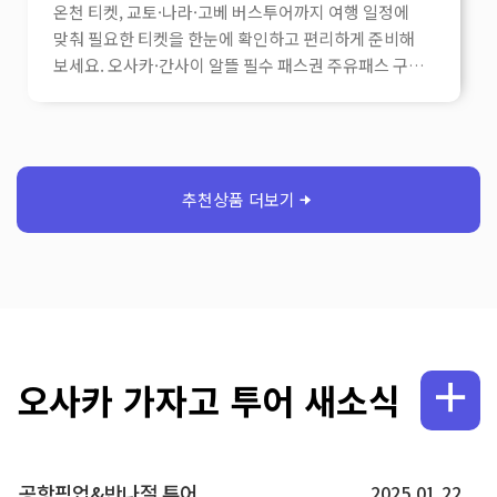
온천 티켓, 교토·나라·고베 버스투어까지 여행 일정에
맞춰 필요한 티켓을 한눈에 확인하고 편리하게 준비해
보세요. 오사카·간사이 알뜰 필수 패스권 주유패스 구매
1일권 / 2일권 오사카 e패스 1일권 / 2일권 간사이 조이
패스 3개 시설 슈퍼 닌텐도 확약권 USJ 1일권 +
조이패스 간사이공항 ↔ 오사카·고베·교토·나라 교통
추천 라피트 편도 구매 난카이 라피트 오사카 메트로
세트 간사이 리무진 버스 편도 하루카 특급열차 편도
추천상품 더보기
티켓 오사카 유니버설 스튜디오 재팬 추천 티켓 USJ
입장권 USJ 1.5일권 USJ 익스프레스 4 / 5 USJ
익스프레스 7 / 8 오사카 & 고베 온천 추천 오사카
소라니와 온천 오사카 나니와노유 온천 아리마
온천다이코노유 입욕 아리마 온천 다이코노유 + 한큐
패스 교토·나라·고베 버스투어 추천 오사카 교토 1일
버스투어 아마노하시다테 /이네후나야 버스투어
오사카 가자고 투어 새소식
프로사진작가촬영 오사카 교토 버스투어 나라 사슴공원·
동대사 /교토 아라시야마·청수사 오사카 나라·고베 사슴
·동대사·아리마온천 교토 아라시야마 /고베·아리마온천
공항픽업&반나절 투어
오사카 교토 아라시야마 일일 버스투어 고베 버스투어
2025.01.22