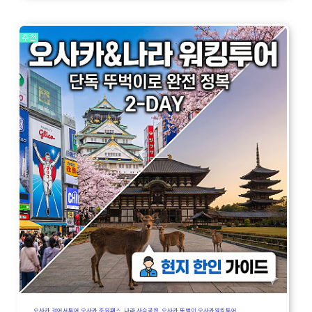
오사카 걸어서투어,오사카 주유패스 ,나라 사슴공원, 오사카 뚜벅이,오사카워킹투어