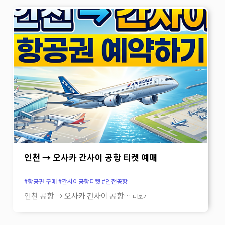
소바로 마음까지 따뜻해지는 곳 소바요시 본점은
내공이 전해집니다. 천연 민물장어를 숯불에
화려한 맛집이라기보다, 난바 여행 중 잠시 숨을
정성껏 구워내는 곳 이곳은 쉽게 접하기 힘든 천연
고르고 싶은 순간에 잘 어울리는 식당입니다.
민물장어를 장인의 손길로 손질해 숯불에
야스카 신사와 함께 기억에 남는 조용한 오사카의
구워내는 곳입니다.매장 한편에서는 장어를 직접
한 장면을 만들어 보세요.…
더보기
손질하는 모습을 볼 수 있어, 재료에 대한
자신감과 깊은 신뢰가 자연스럽게 느껴집니다.
뚜껑을 여는 순간 퍼지는 윤기와 숯불 향 설레는
마음으로 덮밥 뚜껑을 여는 순간, 윤기 흐르는
장어가 그릇 가득 가지런히 놓여 있어 절로 감탄이
나옵니다.고슬고슬한 밥 사이로 스며든 특제
양념의 향, 숯의 그을음이 은은하게 밴 장어
껍질의 바삭하면서도 쫄깃한 식감,그리고
인천 → 오사카 간사이 공항 티켓 예매
씹을수록 입안 가득 살아나는 고소한 감칠맛이
조화롭게 이어집니다. 제대로 된 장어를 맛보고
#항공편 구매 #간사이공항티켓 #인천공항
싶은 날 오늘은 가격보다 맛과 만족도를 먼저
인천 공항 → 오사카 간사이 공항…
더보기
생각하고 싶다, 우메다에서 조금 더 특별한 한
끼를 먹고 싶다,그런 날이라면 이곳이 좋은 선택이
됩니다.번화가 한복판에서 만나는 진짜 장어의