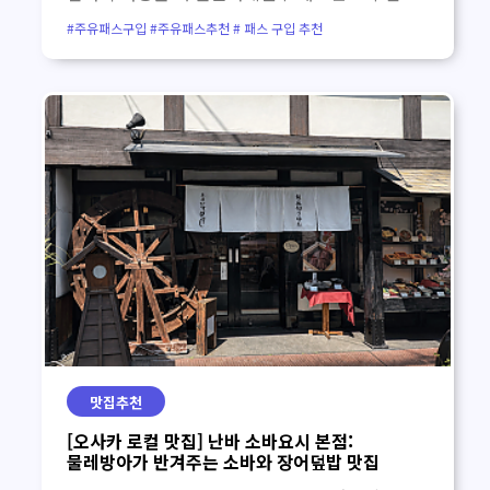
티켓 모음 패스권, 공항 교통권, 유니버설
#주유패스구입 #주유패스추천 # 패스 구입 추천
스튜디오 재팬, 온천, 버스투어까지 여행 일정에
맞춰 편리하게 선택할 수 있는 추천 상품입니다.
오사카·간사이 알뜰 필수 패스권 주유패스 구매
1일권 / 2일권 오사카 e-패스 1일권 / 2일권
간사이 조이 패스 3개 시설 슈퍼 닌텐도 월드 입장
확약권 + 유니버설 1일권 + 간사이 조이패스
간사이공항 ↔ 오사카·고베·교토·나라 교통 추천
라피트 편도 구매 오사카 난카이 라피트 & 오사카
메트로 간사이 리무진 버스 편도 하루카 특급열차
편도 티켓 오사카 유니버설 스튜디오 재팬 오사카
유니버설 스튜디오 재팬 입장권 오사카 유니버설
스튜디오 재팬 1.5일권 유니버설 스튜디오 재팬
익스프레스4·5 유니버설 스튜디오 재팬
익스프레스7·8 오사카 & 고베 온천 추천 오사카
맛집추천
소라니와 온천 오사카 나니와노유 온천 아리마
[오사카 로컬 맛집] 난바 소바요시 본점:
온천 다이코노유 입욕 티켓 아리마 온천
물레방아가 반겨주는 소바와 장어덮밥 맛집
다이코노유 + 한큐 패스 교토·나라·고베