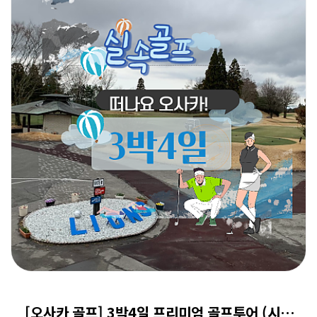
오사카 2박3일 골프 패키지 - 맞춤형 그린피
[