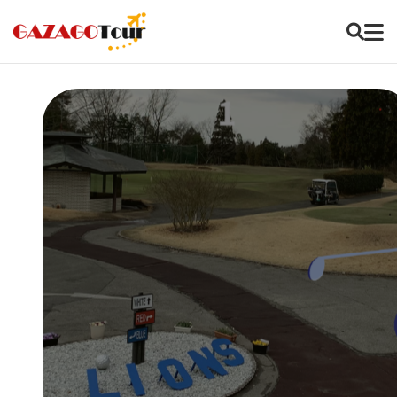
오사카 가자고가
추천하는
실속
골프투어를
저렴하고
알차게~