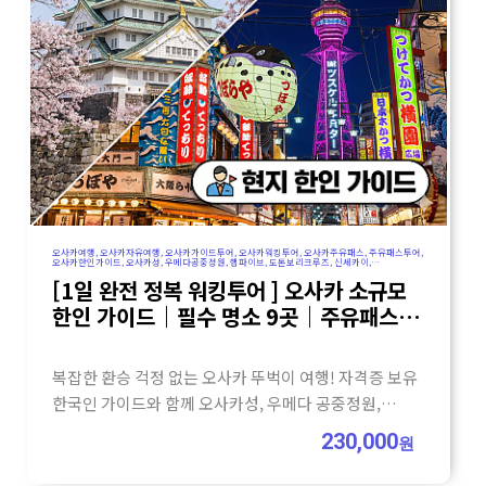
오사카여행, 오사카자유여행, 오사카가이드투어, 오사카워킹투어, 오사카주유패스, 주유패스투어,
오사카한인가이드, 오사카성, 우메다공중정원, 햅파이브, 도톤보리크루즈, 신세카이,
오사카일일투어, 오사카원데이투어, 뚜벅이여행, 오사카뚜벅이, 소규모투어, 일본가이드투어,
[1일 완전 정복 워킹투어 ] 오사카 소규모
오사카코스추천, 가자고투어
한인 가이드｜필수 명소 9곳｜주유패스
추천
복잡한 환승 걱정 없는 오사카 뚜벅이 여행! 자격증 보유
한국인 가이드와 함께 오사카성, 우메다 공중정원,
도톤보리 크루즈 등 주유패스 핵심 코스를 소규모로
230,000
원
알차게 정복해 보세요.