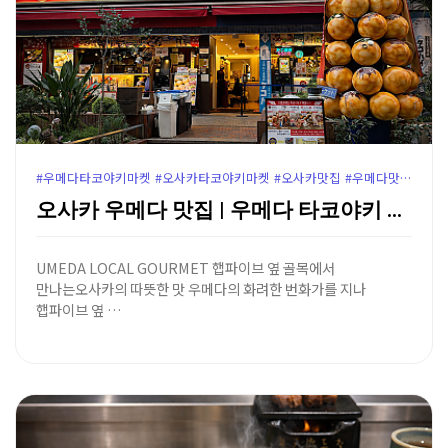
#우메다타코야키마켓 #오사카타코야키마켓 #오사카맛집 #우메다맛집 #오사카타코야키맛집 #햅파이브맛집 #한큐백화점맛집 #오사카주유패스 #오사카주유패스혜택 #오사카여행코스 #OsakaTakoyakiMarket
오사카 우메다 맛집 | 우메다 타코야키 마켓 (주유패스…
UMEDA LOCAL GOURMET 햅파이브 옆 골목에서
만나는오사카의 따뜻한 맛 우메다의 화려한 번화가를 지나
햅파이브 옆 …