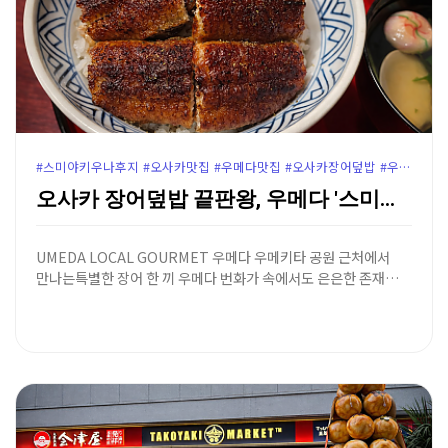
#스미야키우나후지 #오사카맛집 #우메다맛집 #오사카장어덮밥 #우메다장어덮밥 #오사카히츠마부시 #우메키타공원맛집 #오사카로컬맛집 #오사카고급맛집 #우메다우나후지 #오사카여행코스
오사카 장어덮밥 끝판왕, 우메다 '스미야키 우나후지' …
UMEDA LOCAL GOURMET 우메다 우메키타 공원 근처에서
만나는특별한 장어 한 끼 우메다 번화가 속에서도 은은한 존재…