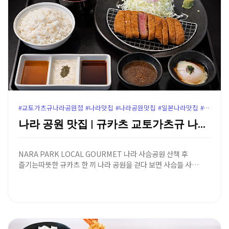
#교토가츠규나라공원점 #나라맛집 #나라공원맛집 #일본나라맛집 #나라규카츠 #교토가츠규 #나라여행코스 #나라점심추천 #오사카근교맛집 #나라사슴공원맛집 #윤가이드추천맛집
나라 공원 맛집 | 규카츠 교토가츠규 나라 공원점 - …
NARA PARK LOCAL GOURMET 나라 사슴공원 산책 후
즐기는따뜻한 규카츠 한 끼 나라 공원을 걷다 보면 사슴들 사…