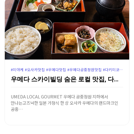
#미야케 #오사카맛집 #우메다맛집 #우메다공중정원맛집 #다키미코지맛집 #오사카일본가정식 #우메다공중정원 #다키미코지미야케 #우메다점심추천 #오사카로컬맛집 #윤가이드추천
우메다 스카이빌딩 숨은 로컬 맛집, 다키미코지 일본 가…
UMEDA LOCAL GOURMET 우메다 공중정원 지하에서
만나는고즈넉한 일본 가정식 한 상 오사카 우메다의 랜드마크인
공중…