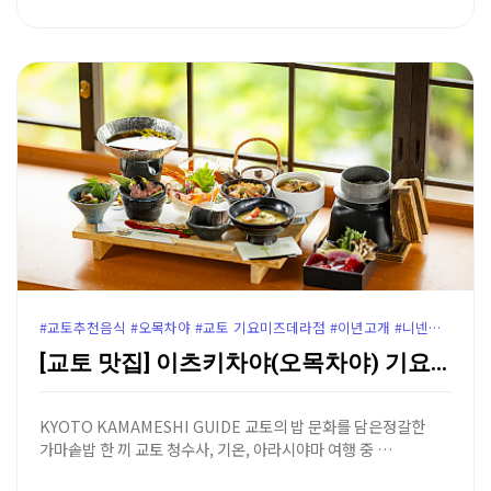
#교토추천음식 #오목차야 #교토 기요미즈데라점 #이년고개 #니넨자카
[교토 맛집] 이츠키차야(오목차야) 기요미즈데라점 - …
KYOTO KAMAMESHI GUIDE 교토의 밥 문화를 담은정갈한
가마솥밥 한 끼 교토 청수사, 기온, 아라시야마 여행 중 …