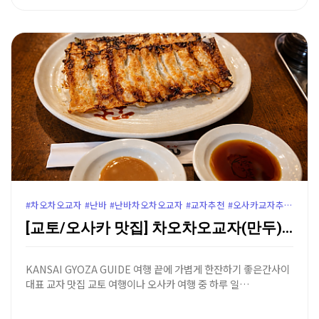
#차오차오교자 #난바 #난바차오차오교자 #교자추천 #오사카교자추천 #교토교자추천
[교토/오사카 맛집] 차오차오교자(만두) - 생맥주를 …
KANSAI GYOZA GUIDE 여행 끝에 가볍게 한잔하기 좋은간사이
대표 교자 맛집 교토 여행이나 오사카 여행 중 하루 일…