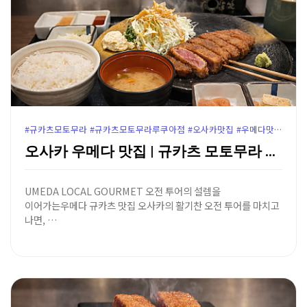
#규카츠모토무라 #규카츠모토무라루쿠아점 #오사카맛집 #우메다맛집 #루쿠아몰맛집 #오사카규카츠 #우메다규카츠 #오사카여행코스 #우메다루쿠아몰 #오사카맛집추천 #루쿠아10층맛집
오사카 우메다 맛집 | 규카츠 모토무라 루쿠아점 - 화…
UMEDA LOCAL GOURMET 오전 투어의 설렘을
이어가는우메다 규카츠 맛집 오사카의 활기찬 오전 투어를 마치고
나면, …