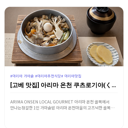
#아리마 가마솥 #아리마추천식당# 아리마맛집
[고베 맛집] 아리마 온천 쿠츠로기야(くつろぎ家) - …
ARIMA ONSEN LOCAL GOURMET 아리마 온천 골목에서
만나는정갈한 1인 가마솥밥 아리마 온천마을의 고즈넉한 골목…