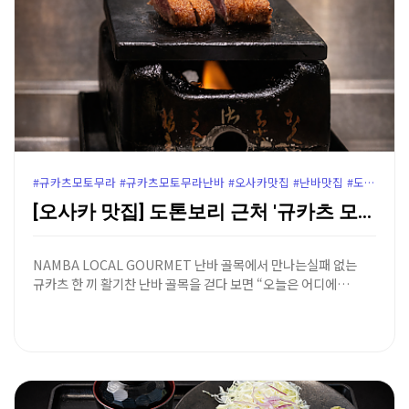
#규카츠모토무라 #규카츠모토무라난바 #오사카맛집 #난바맛집 #도톤보리맛집 #오사카규카츠 #난바규카츠 #오사카여행코스 #오사카맛집추천 #도톤보리규카츠 #난바역맛집
[오사카 맛집] 도톤보리 근처 '규카츠 모토무라 난바점…
NAMBA LOCAL GOURMET 난바 골목에서 만나는실패 없는
규카츠 한 끼 활기찬 난바 골목을 걷다 보면 “오늘은 어디에…