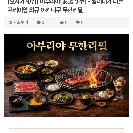
[오사카 맛집] 아부리야(あぶりや) - 퀄리티가 다른
프리미엄 와규 야키니쿠 무한리필
웰시스투어
0
0
0