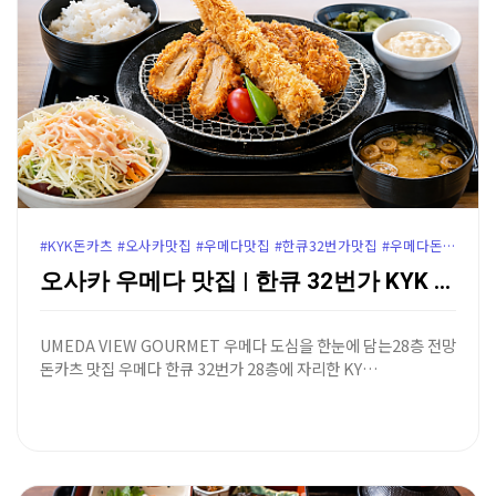
#KYK돈카츠 #오사카맛집 #우메다맛집 #한큐32번가맛집 #우메다돈카츠 #오사카돈카츠맛집 #우메다KYK #오사카주유패스할인 #오사카전망좋은맛집 #우메다한큐32번가 #윤가이드추천맛집
오사카 우메다 맛집 | 한큐 32번가 KYK 돈카츠 -…
UMEDA VIEW GOURMET 우메다 도심을 한눈에 담는28층 전망
돈카츠 맛집 우메다 한큐 32번가 28층에 자리한 KY…