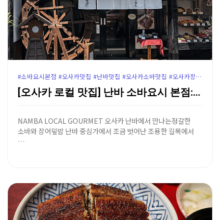
#소바요시본점 #오사카맛집 #난바맛집 #오사카소바맛집 #오사카장어덮밥 #난바장어덮밥 #야스카신사맛집 #난바야스카신사 #오사카로컬맛집 #오사카여행코스 #오사카맛집추천 #난바소바요시
[오사카 로컬 맛집] 난바 소바요시 본점: 물레방아가 …
NAMBA LOCAL GOURMET 오사카 난바에서 만나는정갈한
소바와 장어덮밥 난바 중심가에서 조금 벗어난 조용한 길목에서
…