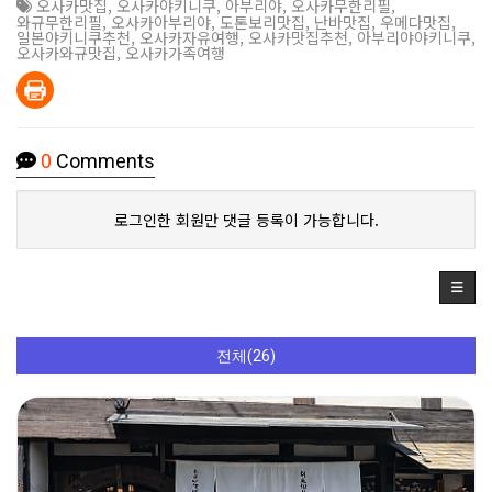
오사카맛집
,
오사카야키니쿠
,
아부리야
,
오사카무한리필
,
와규무한리필
,
오사카아부리야
,
도톤보리맛집
,
난바맛집
,
우메다맛집
,
일본야키니쿠추천
,
오사카자유여행
,
오사카맛집추천
,
아부리야야키니쿠
,
오사카와규맛집
,
오사카가족여행
0
Comments
로그인한 회원만 댓글 등록이 가능합니다.
전체(26)