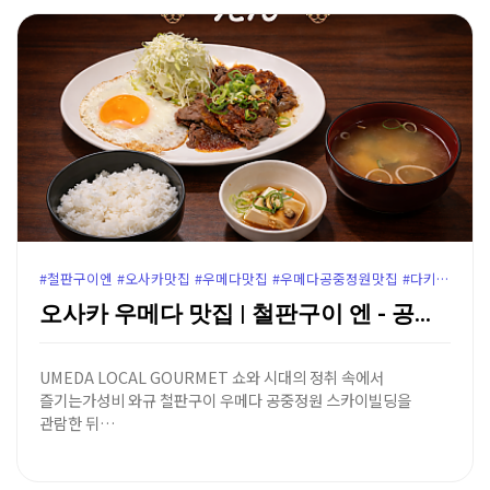
#철판구이엔 #오사카맛집 #우메다맛집 #우메다공중정원맛집 #다키미코지맛집 #우메다철판구이 #오사카와규맛집 #우메다스카이빌딩 #우메다점심추천 #오사카가성비맛집 #윤가이드추천
오사카 우메다 맛집 | 철판구이 엔 - 공중정원 지하 …
UMEDA LOCAL GOURMET 쇼와 시대의 정취 속에서
즐기는가성비 와규 철판구이 우메다 공중정원 스카이빌딩을
관람한 뒤…