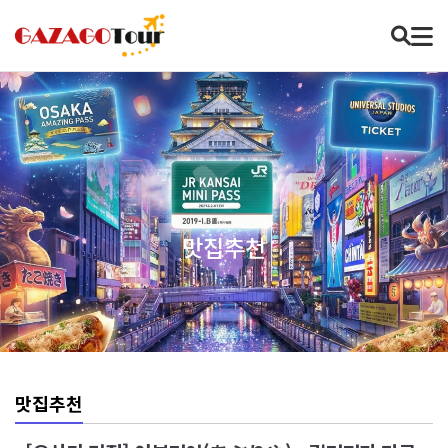
맛집추천
맛집추천