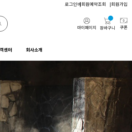
로그인
비회원예약조회
|
회원가입
검색하기
쿠폰
마이페이지
장바구니
객센터
회사소개
지사항
인사말
업/단체문의
고객센터
회사소개
FAQ
오시는길
기업/단체문의
공지사항
인사말
문과 답변
협력업체
통역문의
FAQ
오시는길
행약관
블로그
박람회문의
질문과 답변
협력업체
유튜브
여행약관
블로그