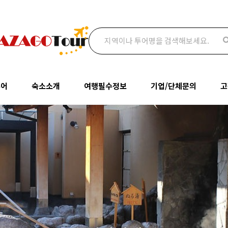
검색어
투어
숙소소개
여행필수정보
기업/단체문의
고
투어
오사카
여행필수정보
기업/단체문의
공
숙소소개
여행필수정보
기
명소
교토
맛집추천
통역문의
오사카
여행필수정보
나라
관광명소
박람회문의
질
교토
맛집추천
고베
추천투어/상품
여
나라
관광명소
와카야마
고베
추천투어/상품
와카야마