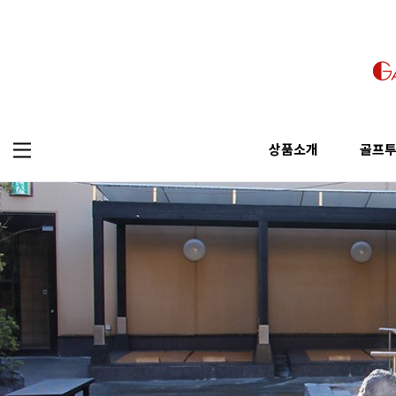
상품소개
골프
오사카 투어
골프
가자고 투어 추천
상품소개
골프투어
교토투어
골프
픽업&샌딩
오사카 투어
골프투어
나라투어
걸어서 투어
교토투어
고베투어
나라투어
와카야마투어
고베투어
와카야마투어