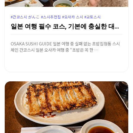
#간코스시 がんこ #스시추천집 #오사카 스시 #교토스시
일본 여행 필수 코스, 기본에 충실한 대중적인 스시 맛…
OSAKA SUSHI GUIDE 일본 여행 중 실패 없는 초밥집정통 스시
체인 간코스시 일본 오사카 여행 중 “초밥은 꼭 한 …