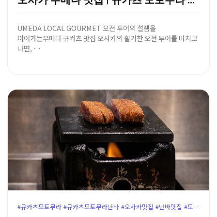
오사카 우메다 맛집 | 규카츠 모토무라 루쿠아점 - 화…
UMEDA LOCAL GOURMET 오전 투어의 설렘을
이어가는우메다 규카츠 맛집 오사카의 활기찬 오전 투어를 마치고
나면, …
#규카츠모토무라 #규카츠모토무라난바 #오사카맛집 #난바맛집 #도톤보리맛집 #오사카규카츠 #난바규카츠 #오사카여행코스 #오사카맛집추천 #도톤보리규카츠 #난바역맛집