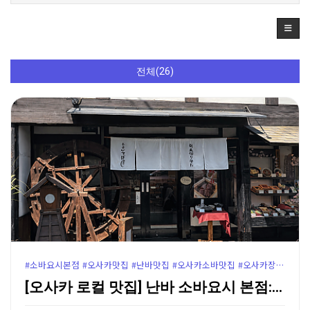
전체(26)
#소바요시본점 #오사카맛집 #난바맛집 #오사카소바맛집 #오사카장어덮밥 #난바장어덮밥 #야스카신사맛집 #난바야스카신사 #오사카로컬맛집 #오사카여행코스 #오사카맛집추천 #난바소바요시
[오사카 로컬 맛집] 난바 소바요시 본점: 물레방아가 …