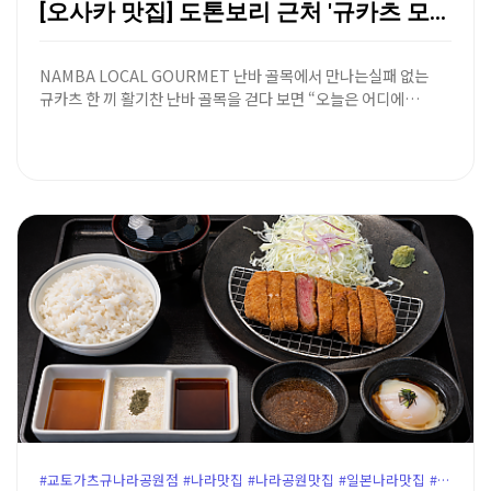
[오사카 맛집] 도톤보리 근처 '규카츠 모토무라 난바점…
NAMBA LOCAL GOURMET 난바 골목에서 만나는실패 없는
규카츠 한 끼 활기찬 난바 골목을 걷다 보면 “오늘은 어디에…
#교토가츠규나라공원점 #나라맛집 #나라공원맛집 #일본나라맛집 #나라규카츠 #교토가츠규 #나라여행코스 #나라점심추천 #오사카근교맛집 #나라사슴공원맛집 #윤가이드추천맛집