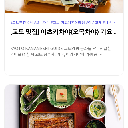
#교토추천음식 #오목차야 #교토 기요미즈데라점 #이년고개 #니넨자카
[교토 맛집] 이츠키차야(오목차야) 기요미즈데라점 - …
KYOTO KAMAMESHI GUIDE 교토의 밥 문화를 담은정갈한
가마솥밥 한 끼 교토 청수사, 기온, 아라시야마 여행 중 …