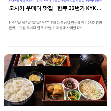
#KYK돈카츠 #오사카맛집 #우메다맛집 #한큐32번가맛집 #우메다돈카츠 #오사카돈카츠맛집 #우메다KYK #오사카주유패스할인 #오사카전망좋은맛집 #우메다한큐32번가 #윤가이드추천맛집
오사카 우메다 맛집 | 한큐 32번가 KYK 돈카츠 -…
UMEDA VIEW GOURMET 우메다 도심을 한눈에 담는28층 전망
돈카츠 맛집 우메다 한큐 32번가 28층에 자리한 KY…