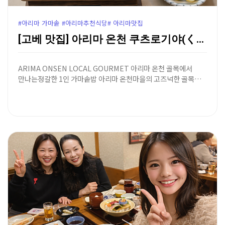
#아리마 가마솥 #아리마추천식당# 아리마맛집
[고베 맛집] 아리마 온천 쿠츠로기야(くつろぎ家) - …
ARIMA ONSEN LOCAL GOURMET 아리마 온천 골목에서
만나는정갈한 1인 가마솥밥 아리마 온천마을의 고즈넉한 골목…