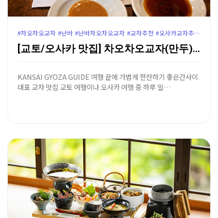
#차오차오교자 #난바 #난바차오차오교자 #교자추천 #오사카교자추천 #교토교자추천
[교토/오사카 맛집] 차오차오교자(만두) - 생맥주를 …
KANSAI GYOZA GUIDE 여행 끝에 가볍게 한잔하기 좋은간사이
대표 교자 맛집 교토 여행이나 오사카 여행 중 하루 일…