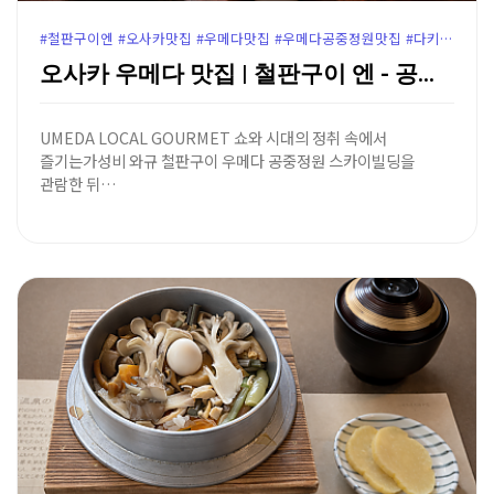
#철판구이엔 #오사카맛집 #우메다맛집 #우메다공중정원맛집 #다키미코지맛집 #우메다철판구이 #오사카와규맛집 #우메다스카이빌딩 #우메다점심추천 #오사카가성비맛집 #윤가이드추천
오사카 우메다 맛집 | 철판구이 엔 - 공중정원 지하 …
UMEDA LOCAL GOURMET 쇼와 시대의 정취 속에서
즐기는가성비 와규 철판구이 우메다 공중정원 스카이빌딩을
관람한 뒤…