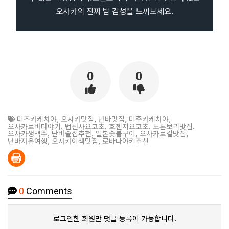
오사카의 진짜 밤 감성을 느껴보세요.
0
0
미즈카케차야
,
오사카맛집
,
난바맛집
,
미주카케차야
,
오사카로바다야키
,
법선사요코초
,
호젠지요코초
,
도톤보리맛집
,
오사카생맥주
,
난바술집추천
,
일본숯불구이
,
오사카로컬맛집
,
난바자유여행
,
오사카이색맛집
,
로바다야키추천
0
Comments
로그인한 회원만 댓글 등록이 가능합니다.