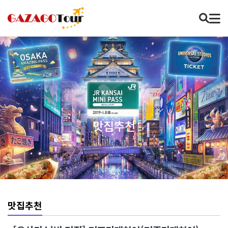
맛집추천
맛집추천