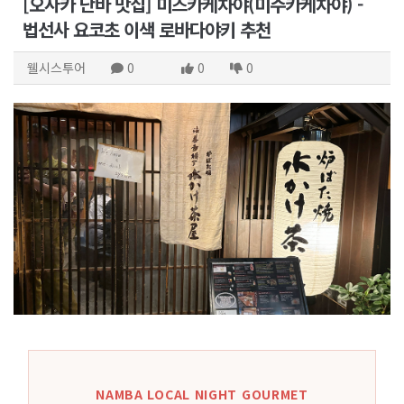
[오사카 난바 맛집] 미즈카케차야(미주카케차야) -
법선사 요코초 이색 로바다야키 추천
웰시스투어
0
0
0
NAMBA LOCAL NIGHT GOURMET