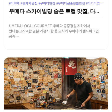
#미야케 #오사카맛집 #우메다맛집 #우메다공중정원맛집 #다키미코지맛집 #오사카일본가정식 #우메다공중정원 #다키미코지미야케 #우메다점심추천 #오사카로컬맛집 #윤가이드추천
우메다 스카이빌딩 숨은 로컬 맛집, 다키미코지 일본 가…
UMEDA LOCAL GOURMET 우메다 공중정원 지하에서
만나는고즈넉한 일본 가정식 한 상 오사카 우메다의 랜드마크인
공중…