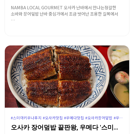
NAMBA LOCAL GOURMET 오사카 난바에서 만나는정갈한
소바와 장어덮밥 난바 중심가에서 조금 벗어난 조용한 길목에서
…
#스미야키우나후지 #오사카맛집 #우메다맛집 #오사카장어덮밥 #우메다장어덮밥 #오사카히츠마부시 #우메키타공원맛집 #오사카로컬맛집 #오사카고급맛집 #우메다우나후지 #오사카여행코스
오사카 장어덮밥 끝판왕, 우메다 '스미야키 우나후지' …