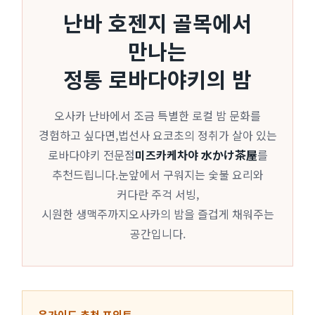
난바 호젠지 골목에서
만나는
정통 로바다야키의 밤
오사카 난바에서 조금 특별한 로컬 밤 문화를
경험하고 싶다면,법선사 요코초의 정취가 살아 있는
로바다야키 전문점
미즈카케차야 水かけ茶屋
를
추천드립니다.눈앞에서 구워지는 숯불 요리와
커다란 주걱 서빙,
시원한 생맥주까지오사카의 밤을 즐겁게 채워주는
공간입니다.
윤가이드 추천 포인트