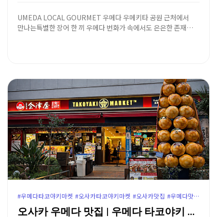
UMEDA LOCAL GOURMET 우메다 우메키타 공원 근처에서
만나는특별한 장어 한 끼 우메다 번화가 속에서도 은은한 존재…
#우메다타코야키마켓 #오사카타코야키마켓 #오사카맛집 #우메다맛집 #오사카타코야키맛집 #햅파이브맛집 #한큐백화점맛집 #오사카주유패스 #오사카주유패스혜택 #오사카여행코스 #OsakaTakoyakiMarket
오사카 우메다 맛집 | 우메다 타코야키 마켓 (주유패스…