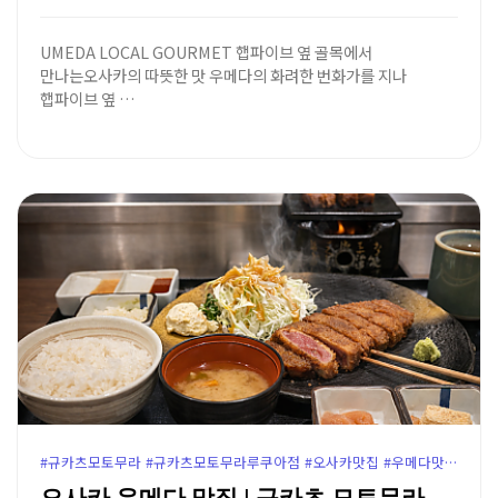
UMEDA LOCAL GOURMET 햅파이브 옆 골목에서
만나는오사카의 따뜻한 맛 우메다의 화려한 번화가를 지나
햅파이브 옆 …
#규카츠모토무라 #규카츠모토무라루쿠아점 #오사카맛집 #우메다맛집 #루쿠아몰맛집 #오사카규카츠 #우메다규카츠 #오사카여행코스 #우메다루쿠아몰 #오사카맛집추천 #루쿠아10층맛집