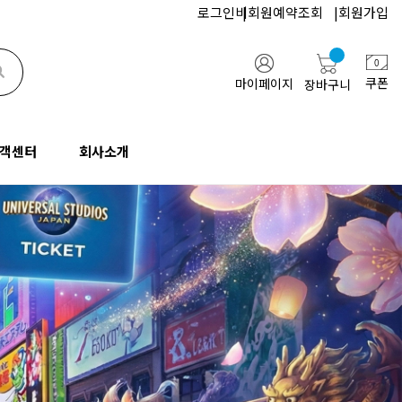
로그인
비회원예약조회
|
회원가입
검색하기
쿠폰
마이페이지
장바구니
객센터
회사소개
지사항
인사말
업/단체문의
고객센터
회사소개
FAQ
오시는길
기업/단체문의
공지사항
인사말
문과 답변
협력업체
통역문의
FAQ
오시는길
행약관
블로그
박람회문의
질문과 답변
협력업체
유튜브
여행약관
블로그