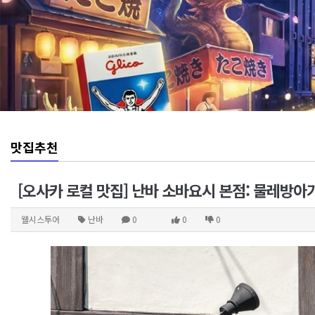
맛집추천
[오사카 로컬 맛집] 난바 소바요시 본점: 물레방
웰시스투어
난바
0
0
0