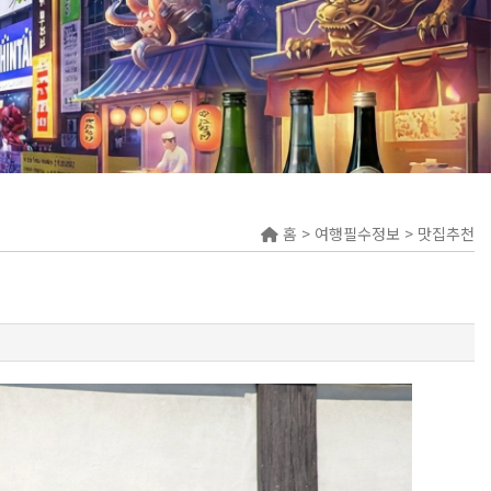
홈 > 여행필수정보 > 맛집추천