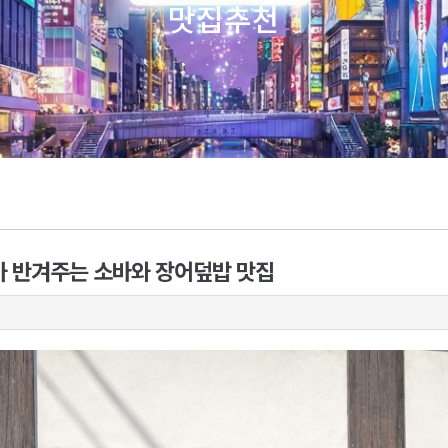
맛집추천
아가 반겨주는 소바와 장어덮밥 맛집