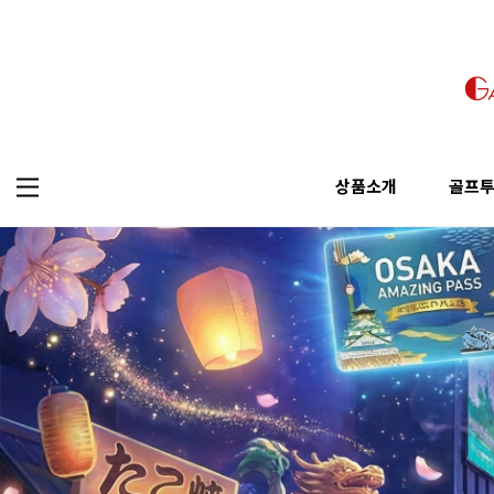
상품소개
골프
오사카 투어
골프
가자고 투어 추천
상품소개
골프투어
교토투어
골프
픽업&샌딩
오사카 투어
골프투어
나라투어
걸어서 투어
교토투어
고베투어
나라투어
와카야마투어
고베투어
와카야마투어