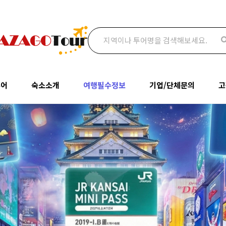
검색어
투어
숙소소개
여행필수정보
기업/단체문의
고
투어
오사카
여행필수정보
기업/단체문의
공
숙소소개
여행필수정보
기
명소
교토
맛집추천
통역문의
오사카
여행필수정보
나라
관광명소
박람회문의
질
교토
맛집추천
고베
추천투어/상품
여
나라
관광명소
와카야마
고베
추천투어/상품
와카야마