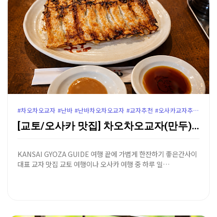
#차오차오교자 #난바 #난바차오차오교자 #교자추천 #오사카교자추천 #교토교자추천
[교토/오사카 맛집] 차오차오교자(만두) - 생맥주를 …
KANSAI GYOZA GUIDE 여행 끝에 가볍게 한잔하기 좋은간사이
대표 교자 맛집 교토 여행이나 오사카 여행 중 하루 일…