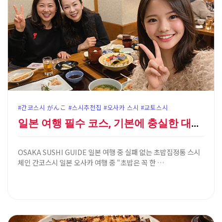
#간코스시 がんこ #스시추천집 #오사카 스시 #교토스시
일본 여행 필수 코스, 기본에 충실한 대중적인 스시 맛…
OSAKA SUSHI GUIDE 일본 여행 중 실패 없는 초밥집정통 스시
체인 간코스시 일본 오사카 여행 중 “초밥은 꼭 한 …