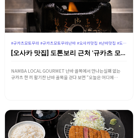
#규카츠모토무라 #규카츠모토무라난바 #오사카맛집 #난바맛집 #도톤보리맛집 #오사카규카츠 #난바규카츠 #오사카여행코스 #오사카맛집추천 #도톤보리규카츠 #난바역맛집
[오사카 맛집] 도톤보리 근처 '규카츠 모토무라 난바점…
NAMBA LOCAL GOURMET 난바 골목에서 만나는실패 없는
규카츠 한 끼 활기찬 난바 골목을 걷다 보면 “오늘은 어디에…