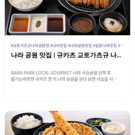
#교토가츠규나라공원점 #나라맛집 #나라공원맛집 #일본나라맛집 #나라규카츠 #교토가츠규 #나라여행코스 #나라점심추천 #오사카근교맛집 #나라사슴공원맛집 #윤가이드추천맛집
나라 공원 맛집 | 규카츠 교토가츠규 나라 공원점 - …
NARA PARK LOCAL GOURMET 나라 사슴공원 산책 후
즐기는따뜻한 규카츠 한 끼 나라 공원을 걷다 보면 사슴들 사…