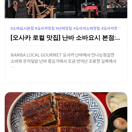
#소바요시본점 #오사카맛집 #난바맛집 #오사카소바맛집 #오사카장어덮밥 #난바장어덮밥 #야스카신사맛집 #난바야스카신사 #오사카로컬맛집 #오사카여행코스 #오사카맛집추천 #난바소바요시
[오사카 로컬 맛집] 난바 소바요시 본점: 물레방아가 …
NAMBA LOCAL GOURMET 오사카 난바에서 만나는정갈한
소바와 장어덮밥 난바 중심가에서 조금 벗어난 조용한 길목에서
…