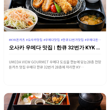
#KYK돈카츠 #오사카맛집 #우메다맛집 #한큐32번가맛집 #우메다돈카츠 #오사카돈카츠맛집 #우메다KYK #오사카주유패스할인 #오사카전망좋은맛집 #우메다한큐32번가 #윤가이드추천맛집
오사카 우메다 맛집 | 한큐 32번가 KYK 돈카츠 -…
UMEDA VIEW GOURMET 우메다 도심을 한눈에 담는28층 전망
돈카츠 맛집 우메다 한큐 32번가 28층에 자리한 KY…