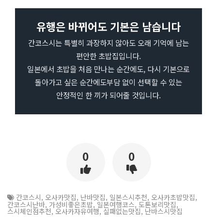
유행은 바뀌어도 기본은 남습니다
간코스시는 특별히 과장하지 않아도 오래 기억에 남는
편안한 초밥집입니다.
일본에서 초밥을 처음 만나는 순간에도, 다시 기본으로
돌아가고 싶은 순간에도부담 없이 선택할 수 있는
안정적인 한 끼가 되어줄 것입니다.
0
0
간코스시
,
오사카맛집
,
난바맛집
,
일본스시추천
,
오사카초밥맛집
,
간코스시난바
,
가성비좋은초밥
,
일본여행코스
,
도톤보리맛집
,
스시체인점추천
,
오사카자유여행
,
실패없는맛집
,
난바스시맛집