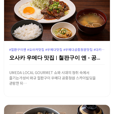
#철판구이엔 #오사카맛집 #우메다맛집 #우메다공중정원맛집 #다키미코지맛집 #우메다철판구이 #오사카와규맛집 #우메다스카이빌딩 #우메다점심추천 #오사카가성비맛집 #윤가이드추천
오사카 우메다 맛집 | 철판구이 엔 - 공중정원 지하 …
UMEDA LOCAL GOURMET 쇼와 시대의 정취 속에서
즐기는가성비 와규 철판구이 우메다 공중정원 스카이빌딩을
관람한 뒤…