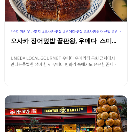
#스미야키우나후지 #오사카맛집 #우메다맛집 #오사카장어덮밥 #우메다장어덮밥 #오사카히츠마부시 #우메키타공원맛집 #오사카로컬맛집 #오사카고급맛집 #우메다우나후지 #오사카여행코스
오사카 장어덮밥 끝판왕, 우메다 '스미야키 우나후지' …
UMEDA LOCAL GOURMET 우메다 우메키타 공원 근처에서
만나는특별한 장어 한 끼 우메다 번화가 속에서도 은은한 존재…