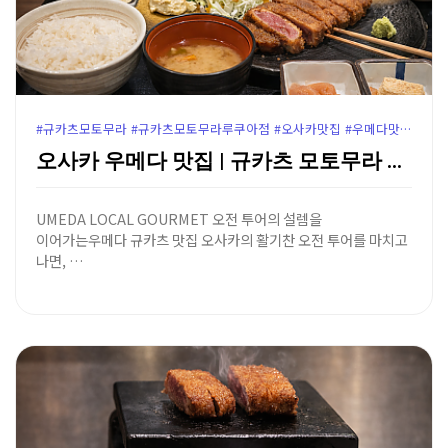
#규카츠모토무라 #규카츠모토무라루쿠아점 #오사카맛집 #우메다맛집 #루쿠아몰맛집 #오사카규카츠 #우메다규카츠 #오사카여행코스 #우메다루쿠아몰 #오사카맛집추천 #루쿠아10층맛집
오사카 우메다 맛집 | 규카츠 모토무라 루쿠아점 - 화…
UMEDA LOCAL GOURMET 오전 투어의 설렘을
이어가는우메다 규카츠 맛집 오사카의 활기찬 오전 투어를 마치고
나면, …