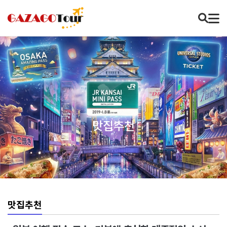
맛집추천
맛집추천