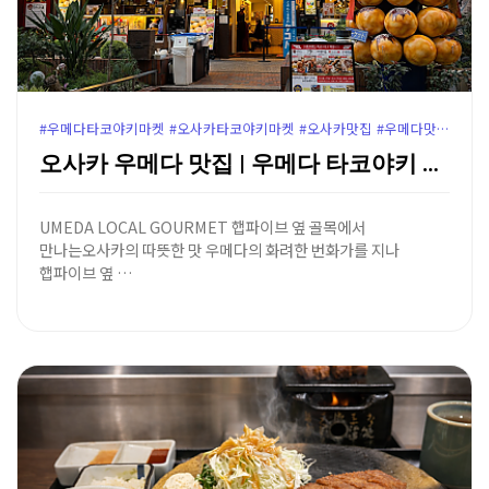
#우메다타코야키마켓 #오사카타코야키마켓 #오사카맛집 #우메다맛집 #오사카타코야키맛집 #햅파이브맛집 #한큐백화점맛집 #오사카주유패스 #오사카주유패스혜택 #오사카여행코스 #OsakaTakoyakiMarket
오사카 우메다 맛집 | 우메다 타코야키 마켓 (주유패스…
UMEDA LOCAL GOURMET 햅파이브 옆 골목에서
만나는오사카의 따뜻한 맛 우메다의 화려한 번화가를 지나
햅파이브 옆 …