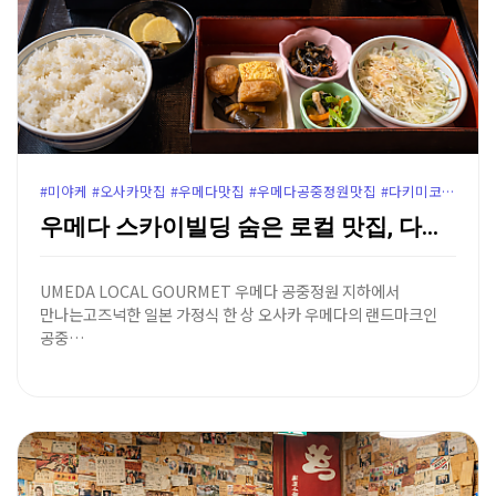
#미야케 #오사카맛집 #우메다맛집 #우메다공중정원맛집 #다키미코지맛집 #오사카일본가정식 #우메다공중정원 #다키미코지미야케 #우메다점심추천 #오사카로컬맛집 #윤가이드추천
우메다 스카이빌딩 숨은 로컬 맛집, 다키미코지 일본 가…
UMEDA LOCAL GOURMET 우메다 공중정원 지하에서
만나는고즈넉한 일본 가정식 한 상 오사카 우메다의 랜드마크인
공중…