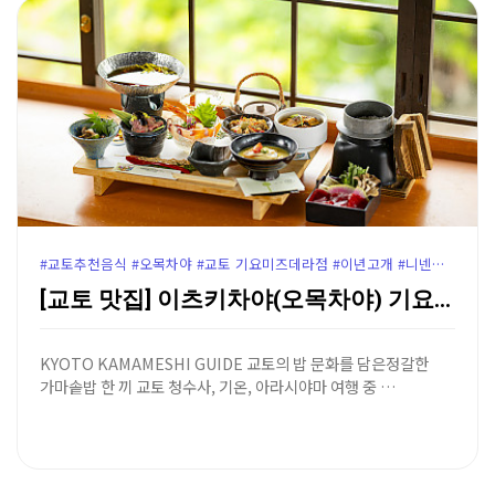
#교토추천음식 #오목차야 #교토 기요미즈데라점 #이년고개 #니넨자카
[교토 맛집] 이츠키차야(오목차야) 기요미즈데라점 - …
KYOTO KAMAMESHI GUIDE 교토의 밥 문화를 담은정갈한
가마솥밥 한 끼 교토 청수사, 기온, 아라시야마 여행 중 …