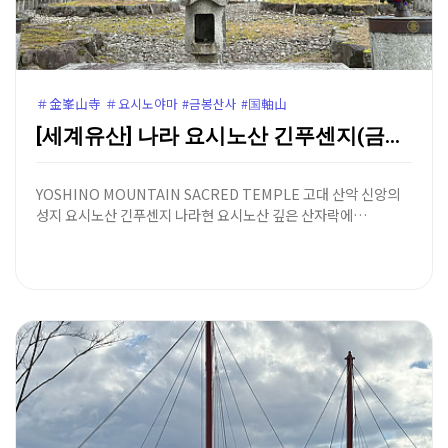
＃金峯山寺 ＃요시노야마 #금봉산사 #国軸山
[세계유산] 나라 요시노산 긴푸센지(금봉산사)와 자오도…
YOSHINO MOUNTAIN SACRED TEMPLE 고대 산악 신앙의
성지 요시노산 긴푸센지 나라현 요시노산 깊은 산자락에…