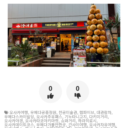
0
0
오사카여행
,
우메다공중정원
,
천공미술관
,
햅파이브
,
대관람차
,
우메다스카이빌딩
,
오사카주유패스
,
기누타니고지
,
다키미거리
,
오사카야경
,
오사카타코야키마켓
,
쇼와거리
,
하라히로시
,
오사카데이트코스
,
우메다가볼만한곳
,
간사이여행
,
오사카자유여행
,