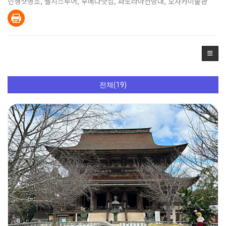
인생샷명소
,
웰시스투어
,
우메다맛집
,
파노라마전망대
,
오사카미술관
전체(19)