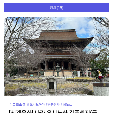
전체(19)
＃金峯山寺 ＃요시노야마 #금봉산사 #国軸山
[세계유산] 나라 요시노산 긴푸센지(금봉산사)와 자오도…