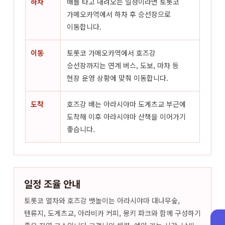
하차
배를 타고 내려오는 일정이라면 토롯코
가메오카역에서 하차 후 승선장으로
이동합니다.
이동
토롯코 가메오카역에서 호즈강
승선장까지는 연계 버스, 도보, 마차 등
현장 운영 상황에 맞춰 이동합니다.
도착
호즈강 배는 아라시야마 도게츠교 부근에
도착해 이후 아라시야마 산책을 이어가기
좋습니다.
일정 조율 안내
토롯코 열차와 호즈강 뱃놀이는 아라시야마 대나무숲,
텐류지, 도게츠교, 아라비카 커피, 몽키 파크와 함께 구성하기