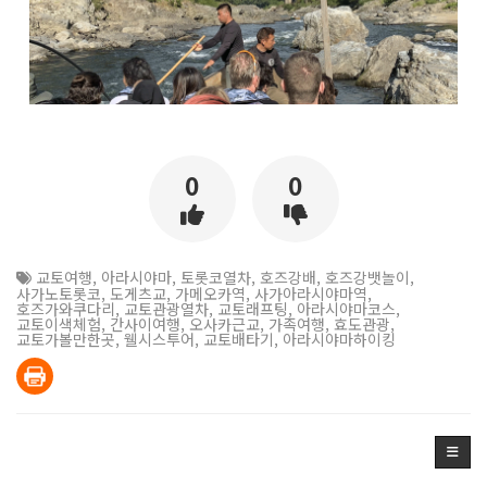
0
0
교토여행
,
아라시야마
,
토롯코열차
,
호즈강배
,
호즈강뱃놀이
,
사가노토롯코
,
도게츠교
,
가메오카역
,
사가아라시야마역
,
호즈가와쿠다리
,
교토관광열차
,
교토래프팅
,
아라시야마코스
,
교토이색체험
,
간사이여행
,
오사카근교
,
가족여행
,
효도관광
,
교토가볼만한곳
,
웰시스투어
,
교토배타기
,
아라시야마하이킹