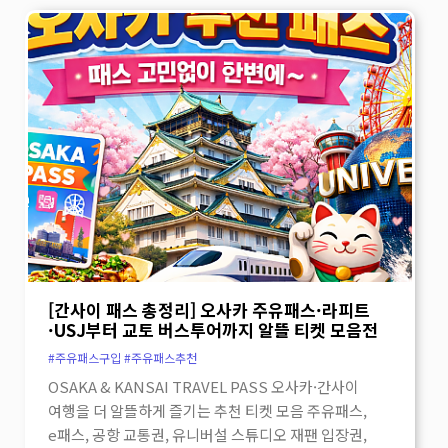
맛이 우메다에서의 식사를 한층 더 품격 있게
만들어 줍니다. 이런 분께 추천합니다 장어를
좋아하는 분 천연 민물장어를 제대로 맛보고 싶은
분께 추천합니다. 우메다 여행자 우메키타 공원,
우메다 쇼핑, 도심 산책과 함께 특별한 식사를
즐기고 싶은 분께 잘 어울립니다. 특별한 한 끼를
찾는 분 가격보다 만족도와 완성도 높은 식사를
중요하게 생각하는 분께 추천드립니다. 위치 안내
우메다 우메키타 공원 근처에 위치해 있어 우메다
일정과 함께 들르기 좋습니다.번화가 중심에서
조금 더 특별한 식사를 찾고 있다면 충분히
기억해둘 만한 장소입니다. 우메다에서 만나는
[간사이 패스 총정리] 오사카 주유패스·라피트
품격 있는 장어 한 끼 스미야키 우나후지는
·USJ부터 교토 버스투어까지 알뜰 티켓 모음전
우메다의 하루를 조금 더 특별하게 마무리하고
#주유패스구입 #주유패스추천
싶은 날,기억해두기 좋은 장어 전문점입니다.
OSAKA & KANSAI TRAVEL PASS 오사카·간사이
제대로 된 숯불 장어의 맛을 천천히 즐기고 싶은
여행을 더 알뜰하게 즐기는 추천 티켓 모음 주유패스,
분께 자신 있게 추천드립니다.…
더보기
e패스, 공항 교통권, 유니버설 스튜디오 재팬 입장권,