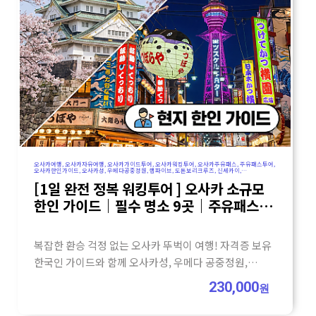
오사카여행, 오사카자유여행, 오사카가이드투어, 오사카워킹투어, 오사카주유패스, 주유패스투어,
오사카한인가이드, 오사카성, 우메다공중정원, 햅파이브, 도톤보리크루즈, 신세카이,
오사카일일투어, 오사카원데이투어, 뚜벅이여행, 오사카뚜벅이, 소규모투어, 일본가이드투어,
[1일 완전 정복 워킹투어 ] 오사카 소규모
오사카코스추천, 가자고투어
한인 가이드｜필수 명소 9곳｜주유패스
추천
복잡한 환승 걱정 없는 오사카 뚜벅이 여행! 자격증 보유
한국인 가이드와 함께 오사카성, 우메다 공중정원,
도톤보리 크루즈 등 주유패스 핵심 코스를 소규모로
230,000
원
알차게 정복해 보세요.