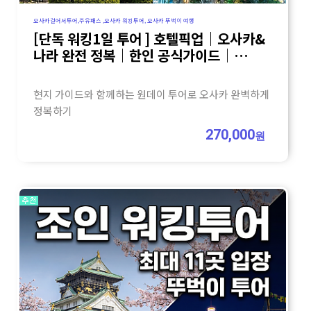
오사카걸어서투어,주유패스 ,오사카 워킹투어, 오사카 뚜벅이 여행
[단독 워킹1일 투어 ] 호텔픽업｜오사카&
나라 완전 정복｜한인 공식가이드｜
주유패스 추천
현지 가이드와 함께하는 원데이 투어로 오사카 완벽하게
정복하기
270,000
원