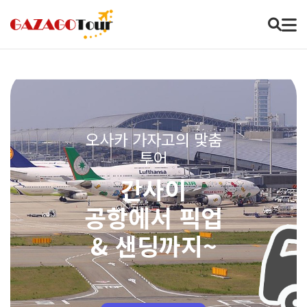
오사카 가자고의 맟춤
투어
간사이
공항에서 픽업
& 샌딩까지~