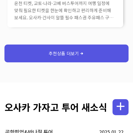
온천 티켓, 교토·나라·고베 버스투어까지 여행 일정에
맞춰 필요한 티켓을 한눈에 확인하고 편리하게 준비해
보세요. 오사카·간사이 알뜰 필수 패스권 주유패스 구매
1일권 / 2일권 오사카 e패스 1일권 / 2일권 간사이 조이
패스 3개 시설 슈퍼 닌텐도 확약권 USJ 1일권 +
조이패스 간사이공항 ↔ 오사카·고베·교토·나라 교통
추천 라피트 편도 구매 난카이 라피트 오사카 메트로
세트 간사이 리무진 버스 편도 하루카 특급열차 편도
티켓 오사카 유니버설 스튜디오 재팬 추천 티켓 USJ
입장권 USJ 1.5일권 USJ 익스프레스 4 / 5 USJ
익스프레스 7 / 8 오사카 & 고베 온천 추천 오사카
소라니와 온천 오사카 나니와노유 온천 아리마
온천다이코노유 입욕 아리마 온천 다이코노유 + 한큐
패스 교토·나라·고베 버스투어 추천 오사카 교토 1일
버스투어 아마노하시다테 /이네후나야 버스투어
프로사진작가촬영 오사카 교토 버스투어 나라 사슴공원·
동대사 /교토 아라시야마·청수사 오사카 나라·고베 사슴
·동대사·아리마온천 교토 아라시야마 /고베·아리마온천
오사카 교토 아라시야마 일일 버스투어 고베 버스투어