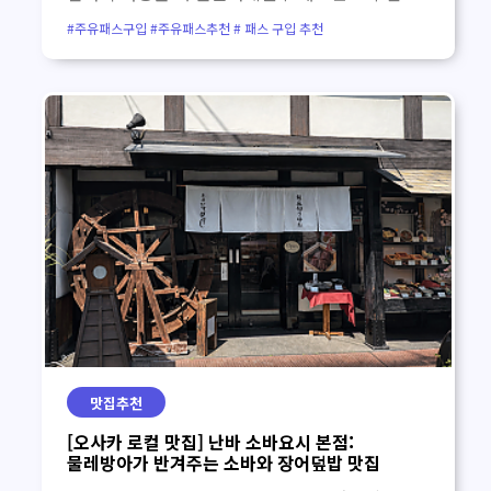
티켓 모음 패스권, 공항 교통권, 유니버설
#주유패스구입 #주유패스추천 # 패스 구입 추천
스튜디오 재팬, 온천, 버스투어까지 여행 일정에
맞춰 편리하게 선택할 수 있는 추천 상품입니다.
오사카·간사이 알뜰 필수 패스권 주유패스 구매
1일권 / 2일권 오사카 e-패스 1일권 / 2일권
간사이 조이 패스 3개 시설 슈퍼 닌텐도 월드 입장
확약권 + 유니버설 1일권 + 간사이 조이패스
간사이공항 ↔ 오사카·고베·교토·나라 교통 추천
라피트 편도 구매 오사카 난카이 라피트 & 오사카
메트로 간사이 리무진 버스 편도 하루카 특급열차
편도 티켓 오사카 유니버설 스튜디오 재팬 오사카
유니버설 스튜디오 재팬 입장권 오사카 유니버설
스튜디오 재팬 1.5일권 유니버설 스튜디오 재팬
익스프레스4·5 유니버설 스튜디오 재팬
익스프레스7·8 오사카 & 고베 온천 추천 오사카
맛집추천
소라니와 온천 오사카 나니와노유 온천 아리마
[오사카 로컬 맛집] 난바 소바요시 본점:
온천 다이코노유 입욕 티켓 아리마 온천
물레방아가 반겨주는 소바와 장어덮밥 맛집
다이코노유 + 한큐 패스 교토·나라·고베