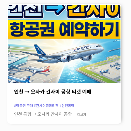
소바로 마음까지 따뜻해지는 곳 소바요시 본점은
내공이 전해집니다. 천연 민물장어를 숯불에
화려한 맛집이라기보다, 난바 여행 중 잠시 숨을
정성껏 구워내는 곳 이곳은 쉽게 접하기 힘든 천연
고르고 싶은 순간에 잘 어울리는 식당입니다.
민물장어를 장인의 손길로 손질해 숯불에
야스카 신사와 함께 기억에 남는 조용한 오사카의
구워내는 곳입니다.매장 한편에서는 장어를 직접
한 장면을 만들어 보세요.…
더보기
손질하는 모습을 볼 수 있어, 재료에 대한
자신감과 깊은 신뢰가 자연스럽게 느껴집니다.
뚜껑을 여는 순간 퍼지는 윤기와 숯불 향 설레는
마음으로 덮밥 뚜껑을 여는 순간, 윤기 흐르는
장어가 그릇 가득 가지런히 놓여 있어 절로 감탄이
나옵니다.고슬고슬한 밥 사이로 스며든 특제
양념의 향, 숯의 그을음이 은은하게 밴 장어
껍질의 바삭하면서도 쫄깃한 식감,그리고
인천 → 오사카 간사이 공항 티켓 예매
씹을수록 입안 가득 살아나는 고소한 감칠맛이
조화롭게 이어집니다. 제대로 된 장어를 맛보고
#항공편 구매 #간사이공항티켓 #인천공항
싶은 날 오늘은 가격보다 맛과 만족도를 먼저
인천 공항 → 오사카 간사이 공항…
더보기
생각하고 싶다, 우메다에서 조금 더 특별한 한
끼를 먹고 싶다,그런 날이라면 이곳이 좋은 선택이
됩니다.번화가 한복판에서 만나는 진짜 장어의