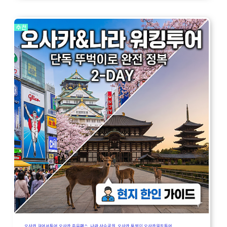
오사카 걸어서투어,오사카 주유패스 ,나라 사슴공원, 오사카 뚜벅이,오사카워킹투어