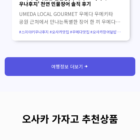
마음을 느슨하게 만들어 줍니다.문을 열고
우나후지' 천연 민물장어 솔직 후기
들어서면 따뜻한 나무 분위기와 함께 일본 특유의
UMEDA LOCAL GOURMET 우메다 우메키타
정갈하고 아늑한 공간이 펼쳐집니다. 담백한
공원 근처에서 만나는특별한 장어 한 끼 우메다
소바와 윤기 흐르는 장어덮밥 이곳의 소바와
번화가 속에서도 은은한 존재감을 드러내는 장어
#스미야키우나후지 #오사카맛집 #우메다맛집 #오사카장어덮밥 #
장어덮밥은 화려한 맛으로 밀어붙이는 스타일은
전문점,스미야키 우나후지 오사카 우메다점.천연
우메다장어덮밥 #오사카히츠마부시 #우메키타공원맛집 #
오사카로컬맛집 #오사카고급맛집 #우메다우나후지 #
아닙니다.대신 담백하고 곧은 맛이 매력입니다.
민물장어를 숯불에 정성껏 구워내는 이곳은,
오사카여행코스
나무 상자에 담겨 나오는 장어 세이로무시는 윤기
오늘은 제대로 된 장어덮밥 한 그릇을 먹고 싶다는
나는 장어와 따뜻한 밥의 조화가 좋아,단순한 한
생각이 드는 날 가장 먼저 떠올리게 되는
끼 이상의 깊은 만족감을 줍니다. 이런 분께
곳입니다. 가자고 투어 추천 포인트 가격보다
추천합니다 난바 여행자 난바 중심가에서 조금
만족도를 먼저 생각하는 한 끼를 찾는다면 특히
벗어나 조용하게 식사하고 싶은 분 야스카 신사
추천드립니다.우메다에서 쇼핑이나 산책을 즐긴
방문객 난바 야스카 신사와 함께 자연스럽게
뒤, 조금 더 품격 있고 특별한 식사를 하고 싶을 때
동선을 짜고 싶은 분 담백한 식사 선호 자극적인
잘 어울리는 장어 맛집입니다. 우메다 번화가
음식보다 정갈한 소바와 장어덮밥을 즐기고 싶은
속에서 만나는 장어 명가 우메다 우메키타 공원
분 위치 안내 난바역 중심가에서는 거리가 조금
근처를 걷다 보면, 복잡한 도심 속에서도 차분한
있지만, 난바 야스카 신사와 함께 방문하면 좋은
존재감을 드러내는스미야키 우나후지 오사카
동선입니다.조용한 식사 시간을 원하신다면 여행
우메다점을 만날 수 있습니다.외관부터 느껴지는
중간에 잠시 쉬어가기 좋은 곳입니다. 한 그릇의
묵직한 분위기 덕분에, 식사 전부터 이곳만의