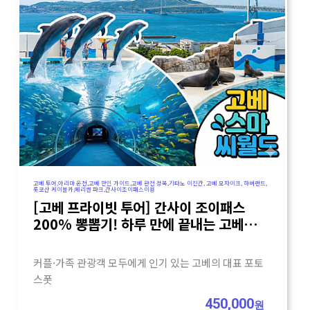
고베 투어,아리마 온천,고베 한인 가이드,고베 완전 정복,기타노 이진칸, 고베 모자이크, 하버랜드,
롯코산 케이블카,메리켄 파크,간사이조이패스이용
[고베 프라이빗 투어] 간사이 조이패스
200% 뽕뽑기! 하루 만에 끝내는 고베
완전 정복
커플·가족 관광객 모두에게 인기 있는 고베의 대표 포토
스폿
450,000
원