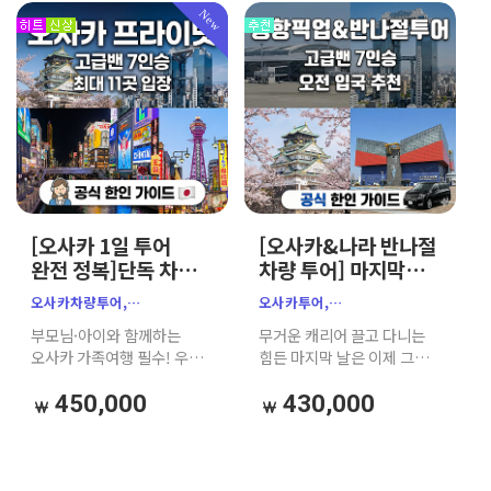
일본워킹투어,
New
오사카원데이투어, 가자고투어
[오사카 1일 투어
[오사카&나라 반나절
완전 정복]단독 차량
차량 투어] 마지막날
고급 밴｜한인
강추｜단독 공항 샌딩
오사카차량투어,
오사카투어,
공식가이드｜
고급 밴｜e-패스추천
오사카프라이빗투어,
오사카반나절투어,
부모님·아이와 함께하는
무거운 캐리어 끌고 다니는
주유패스 추천
오사카단독투어,
간사이공항샌딩,
오사카 가족여행 필수! 우리
힘든 마지막 날은 이제 그만!
오사카한인가이드,
오사카공항픽업,
가족 전용 차량과 친절한
7인승 고급 밴으로 우리끼리
오사카가족여행,
오사카단독투어,
한인가이드로 자유롭고
프라이빗하게 오사카 핵심
450,000
430,000
오사카택시투어,
오사카가족여행,
편안한 단독 맞춤 투어를
명소(천수각, 우메다
오사카일일투어,오사카성,
오사카차량투어,
즐겨보세요.
공중정원 등)를 완벽
우메다공중정원,츠텐카쿠,
오사카주유패스, 오사카e패스,
정복하고, 간사이 공항까지
오사카자유여행,
오사카천수각,
편안하게 샌딩해 드립니다.