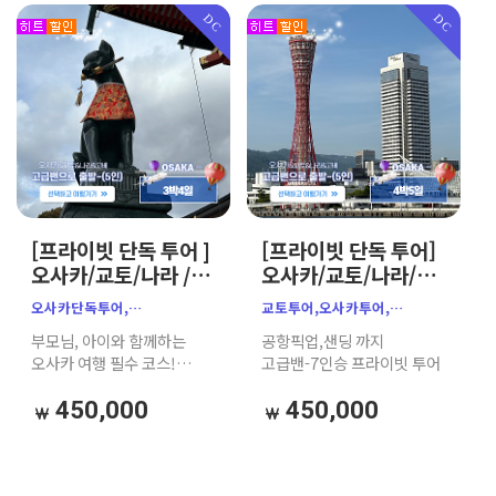
우메다공중정원,도톤보리,
코스입니다.
DC
DC
덴포산,오사카주유패스,
오사카e패스,오사카첫날일정,
오사카가이드투어,
[프라이빗 단독 투어 ]
[프라이빗 단독 투어]
오사카/교토/나라 /
오사카/교토/나라/
고베 가족여행 추천
고베 가족여행 추천
오사카단독투어,
교토투어,오사카투어,
프라이빗 단독 투어
(공항 픽업·샌딩
오사카프라이빗투어,
나라투어,고베투어,오사카
부모님, 아이와 함께하는
공항픽업,샌딩 까지
(7인승 고급밴/공항
+맞춤 코스 가능)
오사카가족여행,
프라이빗 투어, 맞춤 투어
오사카 여행 필수 코스!
고급밴-7인승 프라이빗 투어
픽업샌딩+톨비 포함)
오사카차량투어,
7인승 고급 밴과 친절한 한인
부모님동반일본여행,
가이드(또는 현지 베테랑
450,000
450,000
아기랑오사카, 일본효도여행,
드라이버)가 제안하는
오사카단체여행,교토투어,
완벽한 3박 4일 단독 자유
나라사슴공원, 고베투어,
투어.
교토단독투어, 오사카3박4일