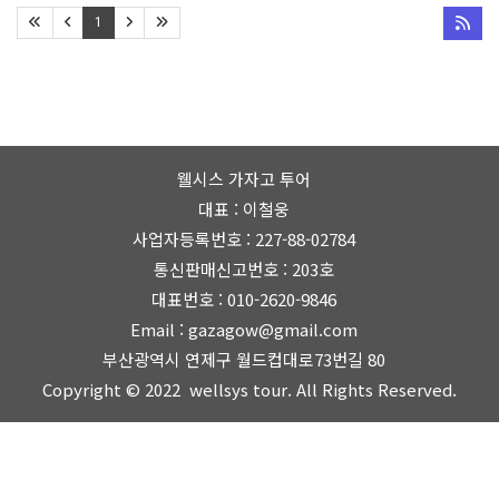
오사카가족여행,공항픽업샌딩,
오사카숙소에서유니버셜,
기준, 왕복 옵션 선택 가능)
1
오사카프라이빗픽업
가자고투어
웰시스 가자고 투어
대표 : 이철웅
사업자등록번호 : 227-88-02784
통신판매신고번호 : 203호
대표번호 :
010-2620-9846
Email : gazagow@gmail.com
부산광역시 연제구 월드컵대로73번길 80
Copyright © 2022
wellsys tour.
All Rights Reserved.