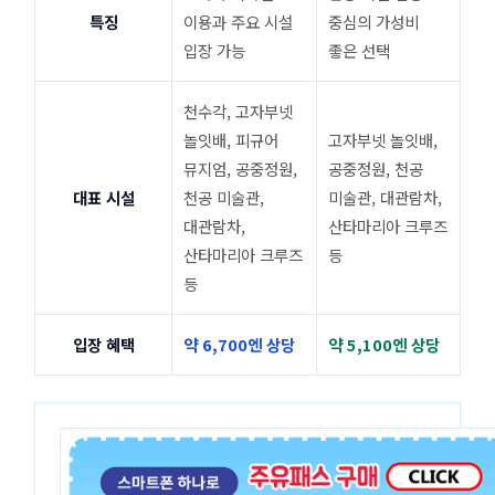
특징
이용과 주요 시설
중심의 가성비
입장 가능
좋은 선택
천수각, 고자부넷
놀잇배, 피규어
고자부넷 놀잇배,
뮤지엄, 공중정원,
공중정원, 천공
대표 시설
천공 미술관,
미술관, 대관람차,
대관람차,
산타마리아 크루즈
산타마리아 크루즈
등
등
입장 혜택
약 6,700엔 상당
약 5,100엔 상당