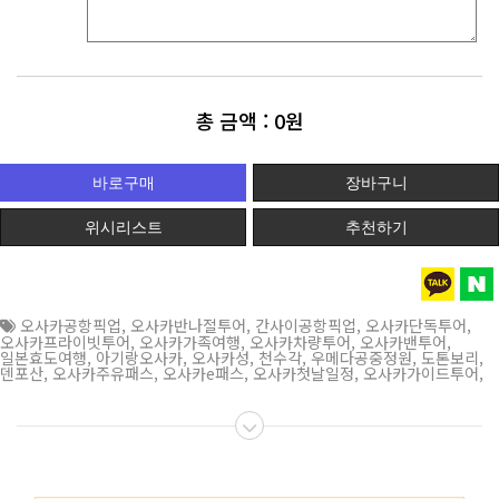
총 금액 :
0원
위시리스트
추천하기
오사카공항픽업
,
오사카반나절투어
,
간사이공항픽업
,
오사카단독투어
,
오사카프라이빗투어
,
오사카가족여행
,
오사카차량투어
,
오사카밴투어
,
일본효도여행
,
아기랑오사카
,
오사카성
,
천수각
,
우메다공중정원
,
도톤보리
,
덴포산
,
오사카주유패스
,
오사카e패스
,
오사카첫날일정
,
오사카가이드투어
,