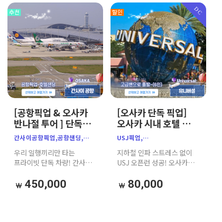
DC
[공항픽업 & 오사카
[오사카 단독 픽업]
반나절 투어 ] 단독밴
오사카 시내 호텔 ↔
7인승｜한인
유니버셜 스튜디오
간사이공항픽업,공항샌딩,
USJ픽업,
공식가이드｜
(USJ) 프라이빗 픽업
오사카공항픽업,
유니버셜스튜디오재팬픽업,
우리 일행끼리만 타는
지하철 인파 스트레스 없이
주유패스 추천
샌딩
오사카픽업서비스,
오사카유니버셜픽업,
프라이빗 단독 차량! 간사이
USJ 오픈런 성공! 오사카
간사이공항샌딩,
오사카호텔픽업,
국제공항에서 오사카 시내
시내 숙소에서 유니버셜
오사카단독차량,
유니버셜스튜디오픽업,
호텔까지 무거운 캐리어
스튜디오 재팬까지 우리
450,000
80,000
오사카호텔픽업,
오사카USJ이동,USJ오픈런,
스트레스와 환승 걱정 없이
일행끼리만 편안하게
오사카공항샌딩,
오사카단독차량,
문 앞까지 가장 편안하게
이동하는 단독 프라이빗 픽업
간사이공항에서오사카,
오사카픽업서비스,오사카투어,
이동하세요. (본 상품은 편도
서비스입니다. (톨게이트비,
오사카자유여행,가자고투어,
유니버셜샌딩,
기준 요금입니다)
유류비, 주차비 포함 / 편도