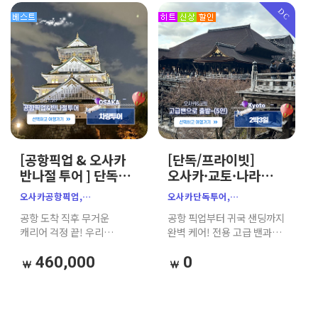
오사카맞춤투어,
우메다공중정원, 덴포산,
부모님, 아이와 함께하는
DC
오사카원데이투어,가자고투어
오사카마지막날,
가족 여행객에게 적극
오사카프라이빗투어,
추천하는 알뜰 보장 코스!
가자고투어, 일본효도여행,
아기랑오사카, 오사카밴투어,
오사카공항차량,
오사카자유여행
[공항픽업 & 오사카
[단독/프라이빗]
반나절 투어 ] 단독밴
오사카·교토·나라
7인승｜한인
2박3일 맞춤 차량
오사카공항픽업,
오사카단독투어,
공식가이드｜
투어 (공항 픽업/샌딩
오사카반나절투어,
오사카프라이빗투어,
공항 도착 직후 무거운
공항 픽업부터 귀국 샌딩까지
주유패스 추천
+ 한인 가이드)
간사이공항픽업,
오사카가족여행,
캐리어 걱정 끝! 우리
완벽 케어! 전용 고급 밴과
오사카단독투어,
오사카자유여행,
가족끼리 단독 프라이빗 밴을
친절한 현지 한인 가이드가
오사카프라이빗투어,
오사카맞춤여행,
타고 오사카 핵심 명소
함께하여, 부모님·아이와의
460,000
0
오사카가족여행,
오사카단체여행,
(천수각, 도톤보리 등)를
가족 여행도 대중교통
오사카차량투어,오사카밴투어,
부모님동반일본여행
알차게 여행한 뒤 호텔까지
스트레스 없이 우리끼리
일본효도여행,아기랑오사카,
편안하게 샌딩해 드리는
편안하고 자유롭게 즐기는
오사카성,천수각,
완벽한 첫날 필수
맞춤형 단독 투어입니다.