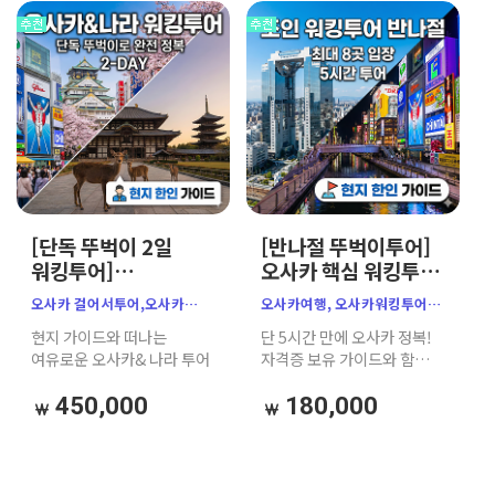
오사카원데이투어,
뚜벅이여행, 오사카뚜벅이,
소규모투어, 일본가이드투어,
오사카코스추천, 가자고투어
[단독 뚜벅이 2일
[반나절 뚜벅이투어]
워킹투어]
오사카 핵심 워킹투어
오사카1day &
｜소규모 한인 가이드
오사카 걸어서투어,오사카
오사카여행, 오사카워킹투어,
나라1day 완전 정복
｜주유패스 추천
주유패스 ,나라 사슴공원,
오사카주유패스,
현지 가이드와 떠나는
단 5시간 만에 오사카 정복!
현지 한인 가이드
오사카 뚜벅이,오사카워킹투어
오사카가이드투어,
여유로운 오사카& 나라 투어
자격증 보유 가이드와 함께
(주유패스 활용)
오사카소규모투어,
주유패스로 알차게 즐기는
뚜벅이여행,
실속 만점 소규모 워킹투어
450,000
180,000
오사카반나절투어, 난바투어,
우메다투어, 도톤보리크루즈,
오사카성천수각, 공중정원,
햅파이브, 오사카자유여행,