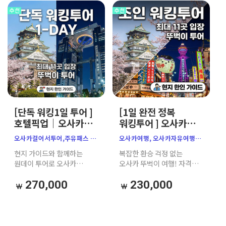
[단독 워킹1일 투어 ]
[1일 완전 정복
호텔픽업｜오사카&
워킹투어 ] 오사카
나라 완전 정복｜한인
소규모 한인 가이드｜
오사카걸어서투어,주유패스 ,
오사카여행, 오사카자유여행,
공식가이드｜
필수 명소 9곳｜
오사카 워킹투어, 오사카
오사카가이드투어,
현지 가이드와 함께하는
복잡한 환승 걱정 없는
주유패스 추천
주유패스 추천
뚜벅이 여행
오사카워킹투어,
원데이 투어로 오사카
오사카 뚜벅이 여행! 자격증
오사카주유패스,
완벽하게 정복하기
보유 한국인 가이드와 함께
주유패스투어,
오사카성, 우메다 공중정원,
270,000
230,000
오사카한인가이드, 오사카성,
도톤보리 크루즈 등 주유패스
우메다공중정원, 햅파이브,
핵심 코스를 소규모로 알차게
도톤보리크루즈, 신세카이,
정복해 보세요.
오사카일일투어,