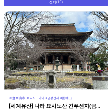
전체(19)
＃金峯山寺 ＃요시노야마 #금봉산사 #国軸山
[세계유산] 나라 요시노산 긴푸센지(금봉산사)와 자오도…