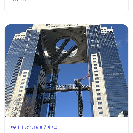
#우메다 공중정원 # 햅파이브