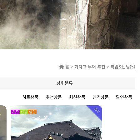
홈 >
가자고 투어 추천
>
픽업&샌딩(5)
상위분류
히트상품
추천상품
최신상품
인기상품
할인상품
DC