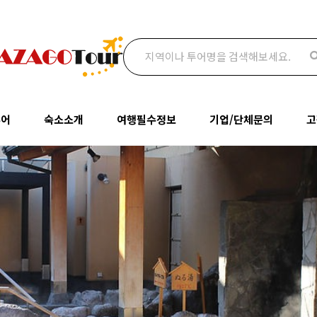
검색어
투어
숙소소개
여행필수정보
기업/단체문의
고
투어
오사카
여행필수정보
기업/단체문의
공
숙소소개
여행필수정보
기
명소
교토
맛집추천
통역문의
오사카
여행필수정보
나라
관광명소
박람회문의
질
교토
맛집추천
고베
추천투어/상품
여
나라
관광명소
와카야마
고베
추천투어/상품
와카야마