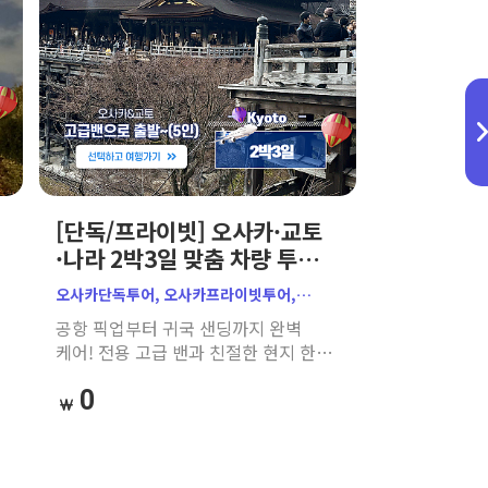
[단독/프라이빗] 오사카·교토
·나라 2박3일 맞춤 차량 투어
(공항 픽업/샌딩 + 한인
오사카단독투어, 오사카프라이빗투어,
가이드)
오사카가족여행, 오사카자유여행,
공항 픽업부터 귀국 샌딩까지 완벽
오사카맞춤여행, 오사카단체여행,
고
케어! 전용 고급 밴과 친절한 현지 한인
부모님동반일본여행
)
가이드가 함께하여, 부모님·아이와의
0
게
가족 여행도 대중교통 스트레스 없이
우리끼리 편안하고 자유롭게 즐기는
맞춤형 단독 투어입니다.