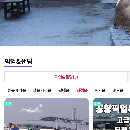
픽업&샌딩
픽업&샌딩(5)
높은가격순
낮은가격순
판매순
평점순
후기순
댓글순