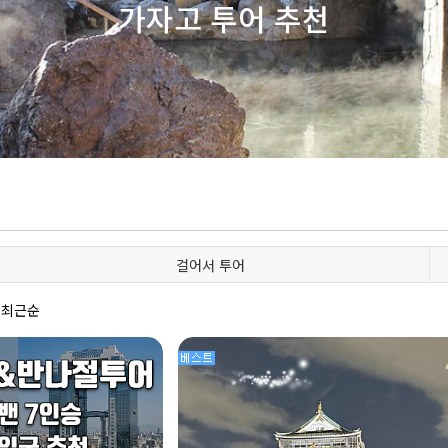
가자고 투어 추천
걸어서 투어
최근순