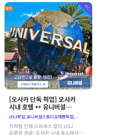
추천하는 알뜰 보
DC
[오사카 단독 픽업] 오사카
시내 호텔 ↔ 유니버셜
스튜디오 (USJ) 프라이빗
USJ픽업,유니버셜스튜디오재팬픽업,
픽업 샌딩
오사카유니버셜픽업,오사카호텔픽업,
지하철 인파 스트레스 없이 USJ
유니버셜스튜디오픽업,
오픈런 성공! 오사카 시내 숙소에서
오사카USJ이동,USJ오픈런,