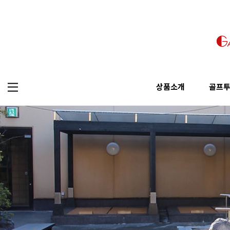
상품소개
골프
오사카 투어
골프
가자고 투어 추천
상품소개
골프투어
교토투어
골프
픽업&샌딩
오사카 투어
골프투어
나라투어
걸어서 투어
교토투어
고베투어
나라투어
와카야마투어
고베투어
와카야마투어