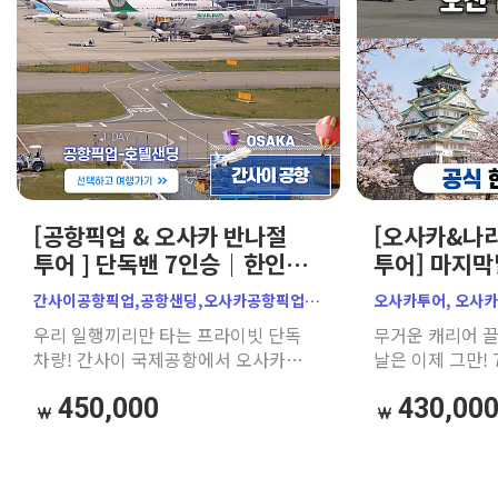
[공항픽업 & 오사카 반나절
[오사카&나라
투어 ] 단독밴 7인승｜한인
투어] 마지
공식가이드｜주유패스 추천
공항 샌딩 고
간사이공항픽업,공항샌딩,오사카공항픽업,
오사카투어, 오사
패스추천
오사카픽업서비스,간사이공항샌딩,
간사이공항샌딩, 
우리 일행끼리만 타는 프라이빗 단독
무거운 캐리어 끌
오사카단독차량,오사카호텔픽업,
오사카단독투어, 
차량! 간사이 국제공항에서 오사카
날은 이제 그만!
오사카공항샌딩,간사이공항에서오사카,
오사카차량투어, 
시내 호텔까지 무거운 캐리어
우리끼리 프라이
오사카자유여행,가자고투어,
오사카e패스, 오사
450,000
430,00
스트레스와 환승 걱정 없이 문 앞까지
명소(천수각, 우
오사카가족여행,공항픽업샌딩,
우메다공중정원, 덴
가장 편안하게 이동하세요. (본 상품은
완벽 정복하고, 
오사카프라이빗픽업
오사카프라이빗투어
편도 기준 요금입니다)
편안하게 샌딩해 
일본효도여행, 아기
오사카공항차량, 
아이와 함께하는