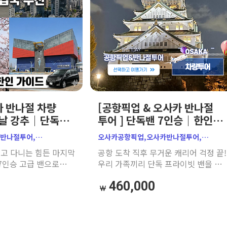
 반나절 차량
[공항픽업 & 오사카 반나절
막날 강추｜단독
투어 ] 단독밴 7인승｜한인
급 밴｜e-
공식가이드｜주유패스 추천
카반나절투어,
오사카공항픽업,오사카반나절투어,
오사카공항픽업,
간사이공항픽업,오사카단독투어,
고 다니는 힘든 마지막
공항 도착 직후 무거운 캐리어 걱정 끝!
오사카가족여행,
오사카프라이빗투어,오사카가족여행,
 7인승 고급 밴으로
우리 가족끼리 단독 프라이빗 밴을 타
오사카주유패스,
오사카차량투어,오사카밴투어,
빗하게 오사카 핵심
오사카 핵심 명소(천수각, 도톤보리 등
카천수각,
일본효도여행,아기랑오사카,오사카성,
0
460,000
메다 공중정원 등)를
를 알차게 여행한 뒤 호텔까지 편안하
포산, 오사카마지막날,
천수각,우메다공중정원,도톤보리,덴포산,
간사이 공항까지
샌딩해 드리는 완벽한 첫날 필수
, 가자고투어,
오사카주유패스,오사카e패스,
드립니다. 부모님,
코스입니다.
랑오사카, 오사카밴투어,
오사카첫날일정,오사카가이드투어,
오사카자유여행
 가족 여행객에게 적극