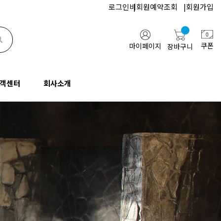
로그인
비회원예약조회
|
회원가입
검색하기
쿠폰
마이페이지
장바구니
객센터
회사소개
지사항
인사말
업/단체문의
고객센터
회사소개
FAQ
오시는길
기업/단체문의
공지사항
인사말
문과 답변
협력업체
통역문의
FAQ
오시는길
행약관
블로그
박람회문의
질문과 답변
협력업체
유튜브
여행약관
블로그