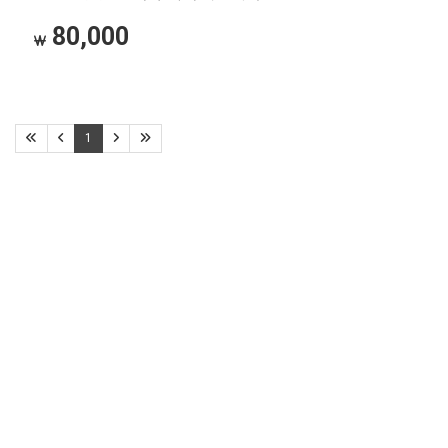
유니버셜 스튜디오 재팬까지 우리
오사카단독차량,오사카픽업서비스,
80,000
일행끼리만 편안하게 이동하는 단독
오사카투어,유니버셜샌딩,
프라이빗 픽업 서비스입니다.
오사카숙소에서유니버셜,가자고투어
(톨게이트비, 유류비, 주차비 포함 /
편도 기준, 왕복 옵션 선택 가능)
1