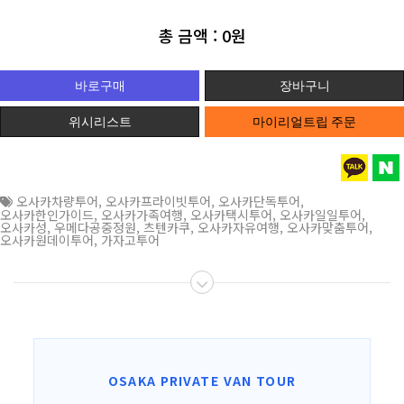
총 금액 :
0원
위시리스트
마이리얼트립 주문
오사카차량투어
,
오사카프라이빗투어
,
오사카단독투어
,
오사카한인가이드
,
오사카가족여행
,
오사카택시투어
,
오사카일일투어
,
오사카성
,
우메다공중정원
,
츠텐카쿠
,
오사카자유여행
,
오사카맞춤투어
,
오사카원데이투어
,
가자고투어
OSAKA PRIVATE VAN TOUR