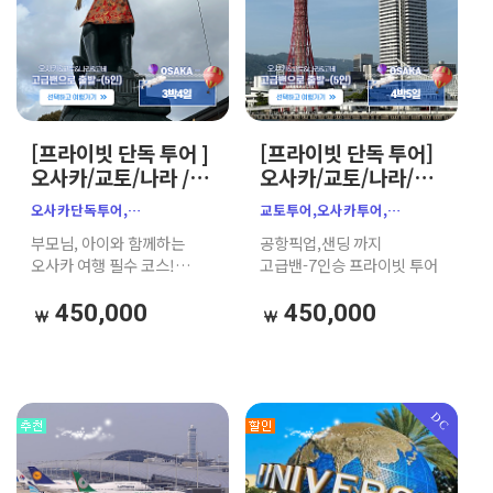
[프라이빗 단독 투어 ]
[프라이빗 단독 투어]
오사카/교토/나라 /
오사카/교토/나라/
고베 가족여행 추천
고베 가족여행 추천
오사카단독투어,
교토투어,오사카투어,
프라이빗 단독 투어
(공항 픽업·샌딩
오사카프라이빗투어,
나라투어,고베투어,오사카
부모님, 아이와 함께하는
공항픽업,샌딩 까지
(7인승 고급밴/공항
+맞춤 코스 가능)
오사카가족여행,
프라이빗 투어, 맞춤 투어
오사카 여행 필수 코스!
고급밴-7인승 프라이빗 투어
픽업샌딩+톨비 포함)
오사카차량투어,
7인승 고급 밴과 친절한 한인
부모님동반일본여행,
가이드(또는 현지 베테랑
450,000
450,000
아기랑오사카, 일본효도여행,
드라이버)가 제안하는
오사카단체여행,교토투어,
완벽한 3박 4일 단독 자유
나라사슴공원, 고베투어,
투어.
교토단독투어, 오사카3박4일
DC