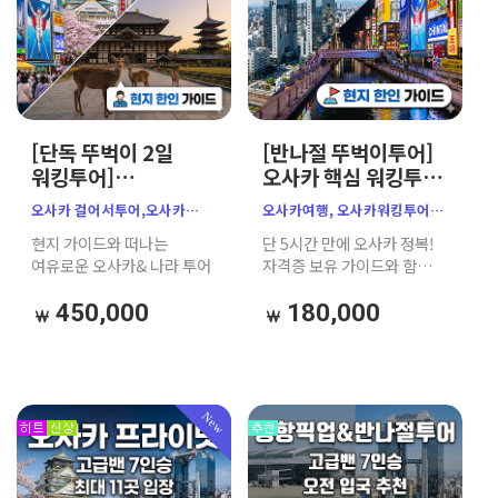
[단독 뚜벅이 2일
[반나절 뚜벅이투어]
워킹투어]
오사카 핵심 워킹투어
오사카1day &
｜소규모 한인 가이드
오사카 걸어서투어,오사카
오사카여행, 오사카워킹투어,
나라1day 완전 정복
｜주유패스 추천
주유패스 ,나라 사슴공원,
오사카주유패스,
현지 가이드와 떠나는
단 5시간 만에 오사카 정복!
현지 한인 가이드
오사카 뚜벅이,오사카워킹투어
오사카가이드투어,
여유로운 오사카& 나라 투어
자격증 보유 가이드와 함께
(주유패스 활용)
오사카소규모투어,
주유패스로 알차게 즐기는
뚜벅이여행,
실속 만점 소규모 워킹투어
450,000
180,000
오사카반나절투어, 난바투어,
우메다투어, 도톤보리크루즈,
오사카성천수각, 공중정원,
햅파이브, 오사카자유여행,
일본워킹투어,
New
오사카원데이투어, 가자고투어