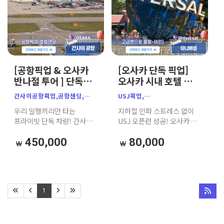
[공항픽업 & 오사카
[오사카 단독 픽업]
반나절 투어 ] 단독밴
오사카 시내 호텔 ↔
7인승｜한인
유니버셜 스튜디오
간사이공항픽업,공항샌딩,
USJ픽업,
공식가이드｜
(USJ) 프라이빗 픽업
오사카공항픽업,
유니버셜스튜디오재팬픽업,
우리 일행끼리만 타는
지하철 인파 스트레스 없이
주유패스 추천
샌딩
오사카픽업서비스,
오사카유니버셜픽업,
프라이빗 단독 차량! 간사이
USJ 오픈런 성공! 오사카
간사이공항샌딩,
오사카호텔픽업,
국제공항에서 오사카 시내
시내 숙소에서 유니버셜
오사카단독차량,
유니버셜스튜디오픽업,
호텔까지 무거운 캐리어
스튜디오 재팬까지 우리
450,000
80,000
오사카호텔픽업,
오사카USJ이동,USJ오픈런,
스트레스와 환승 걱정 없이
일행끼리만 편안하게
오사카공항샌딩,
오사카단독차량,
문 앞까지 가장 편안하게
이동하는 단독 프라이빗 픽업
간사이공항에서오사카,
오사카픽업서비스,오사카투어,
이동하세요. (본 상품은 편도
서비스입니다. (톨게이트비,
오사카자유여행,가자고투어,
유니버셜샌딩,
기준 요금입니다)
유류비, 주차비 포함 / 편도
오사카가족여행,공항픽업샌딩,
오사카숙소에서유니버셜,
기준, 왕복 옵션 선택 가능)
1
오사카프라이빗픽업
가자고투어