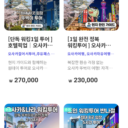
[단독 워킹1일 투어 ]
[1일 완전 정복
호텔픽업｜오사카&
워킹투어 ] 오사카
나라 완전 정복｜한인
소규모 한인 가이드｜
오사카걸어서투어,주유패스 ,
오사카여행, 오사카자유여행,
공식가이드｜
필수 명소 9곳｜
오사카 워킹투어, 오사카
오사카가이드투어,
현지 가이드와 함께하는
복잡한 환승 걱정 없는
주유패스 추천
주유패스 추천
뚜벅이 여행
오사카워킹투어,
원데이 투어로 오사카
오사카 뚜벅이 여행! 자격증
오사카주유패스,
완벽하게 정복하기
보유 한국인 가이드와 함께
주유패스투어,
오사카성, 우메다 공중정원,
270,000
230,000
오사카한인가이드, 오사카성,
도톤보리 크루즈 등 주유패스
우메다공중정원, 햅파이브,
핵심 코스를 소규모로 알차게
도톤보리크루즈, 신세카이,
정복해 보세요.
오사카일일투어,
오사카원데이투어,
뚜벅이여행, 오사카뚜벅이,
소규모투어, 일본가이드투어,
오사카코스추천, 가자고투어