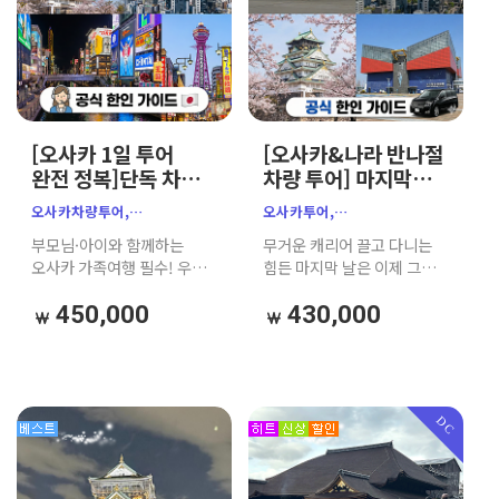
[오사카 1일 투어
[오사카&나라 반나절
완전 정복]단독 차량
차량 투어] 마지막날
고급 밴｜한인
강추｜단독 공항 샌딩
오사카차량투어,
오사카투어,
공식가이드｜
고급 밴｜e-패스추천
오사카프라이빗투어,
오사카반나절투어,
부모님·아이와 함께하는
무거운 캐리어 끌고 다니는
주유패스 추천
오사카단독투어,
간사이공항샌딩,
오사카 가족여행 필수! 우리
힘든 마지막 날은 이제 그만!
오사카한인가이드,
오사카공항픽업,
가족 전용 차량과 친절한
7인승 고급 밴으로 우리끼리
오사카가족여행,
오사카단독투어,
한인가이드로 자유롭고
프라이빗하게 오사카 핵심
450,000
430,000
오사카택시투어,
오사카가족여행,
편안한 단독 맞춤 투어를
명소(천수각, 우메다
오사카일일투어,오사카성,
오사카차량투어,
즐겨보세요.
공중정원 등)를 완벽
우메다공중정원,츠텐카쿠,
오사카주유패스, 오사카e패스,
정복하고, 간사이 공항까지
오사카자유여행,
오사카천수각,
편안하게 샌딩해 드립니다.
오사카맞춤투어,
우메다공중정원, 덴포산,
부모님, 아이와 함께하는
DC
오사카원데이투어,가자고투어
오사카마지막날,
가족 여행객에게 적극
오사카프라이빗투어,
추천하는 알뜰 보장 코스!
가자고투어, 일본효도여행,