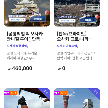
아기랑오사카, 오사카밴투어,
오사카공항차량,
오사카자유여행
[공항픽업 & 오사카
[단독/프라이빗]
반나절 투어 ] 단독밴
오사카·교토·나라
7인승｜한인
2박3일 맞춤 차량
오사카공항픽업,
오사카단독투어,
공식가이드｜
투어 (공항 픽업/샌딩
오사카반나절투어,
오사카프라이빗투어,
공항 도착 직후 무거운
공항 픽업부터 귀국 샌딩까지
주유패스 추천
+ 한인 가이드)
간사이공항픽업,
오사카가족여행,
캐리어 걱정 끝! 우리
완벽 케어! 전용 고급 밴과
오사카단독투어,
오사카자유여행,
가족끼리 단독 프라이빗 밴을
친절한 현지 한인 가이드가
오사카프라이빗투어,
오사카맞춤여행,
타고 오사카 핵심 명소
함께하여, 부모님·아이와의
460,000
0
오사카가족여행,
오사카단체여행,
(천수각, 도톤보리 등)를
가족 여행도 대중교통
오사카차량투어,오사카밴투어,
부모님동반일본여행
알차게 여행한 뒤 호텔까지
스트레스 없이 우리끼리
일본효도여행,아기랑오사카,
편안하게 샌딩해 드리는
편안하고 자유롭게 즐기는
오사카성,천수각,
완벽한 첫날 필수
맞춤형 단독 투어입니다.
우메다공중정원,도톤보리,
코스입니다.
DC
DC
덴포산,오사카주유패스,
오사카e패스,오사카첫날일정,
오사카가이드투어,